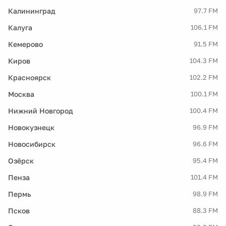
Калининград
97.7 FM
Калуга
106.1 FM
Кемерово
91.5 FM
Киров
104.3 FM
Красноярск
102.2 FM
Москва
100.1 FM
Нижний Новгород
100.4 FM
Новокузнецк
96.9 FM
Новосибирск
96.6 FM
Озёрск
95.4 FM
Пенза
101.4 FM
Пермь
98.9 FM
Псков
88.3 FM