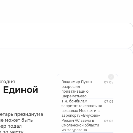
егодня
Владимир Путин
07:05
м Единой
разрешил
приватизацию
Шереметьево
Т.н. бомбилам
07:05
запретят таксовать на
вокзалах Москвы и в
ретарь президиума
аэропорту «Внуково»
ме может быть
Режим ЧС ввели в
07:05
Смоленской области
ьер подал
из-за урагана
е по месту