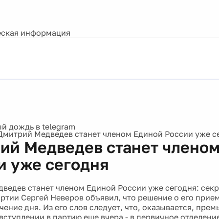
ская информация
Дмитрий Медведев станет членом Единой России уже с
ий Медведев станет члено
и уже сегодня
ведев станет членом Единой России уже сегодня: сек
артии Сергей Неверов объявил, что решение о его прие
чение дня. Из его слов следует, что, оказывается, прем
вступлении в партию еще вчера - в первичное отделени