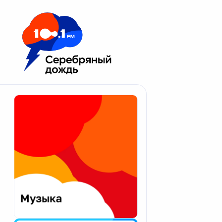
Москва 100.1 FM
Апатиты
Астрахань
Волгоград
Вологда
Екатеринбург
Иваново
Казань
Калининград
Калуга