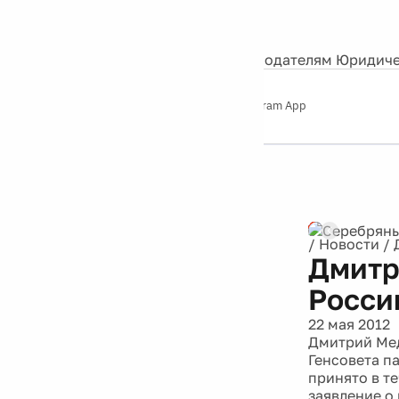
События
Контакты
О нас
Экскурсии
Silver Studio
Рекламодателям
Юридиче
Слушайте
App Store
Google Play
Telegram App
Серебряный
дождь
12+
Реклама
/
Новости
/
Дмитр
Росси
22 мая 2012
Дмитрий Мед
Генсовета п
принято в те
заявление о 