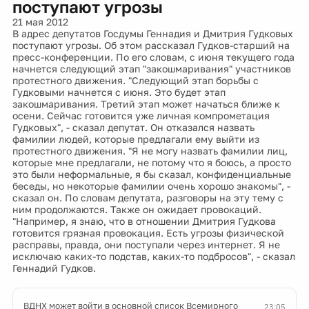
поступают угрозы
21 мая 2012
В адрес депутатов Госдумы Геннадия и Дмитрия Гудковых
поступают угрозы. Об этом рассказал Гудков-старший на
пресс-конференции. По его словам, с июня текущего года
начнется следующий этап "закошмаривания" участников
протестного движения. "Следующий этап борьбы с
Гудковыми начнется с июня. Это будет этап
закошмаривания. Третий этап может начаться ближе к
осени. Сейчас готовится уже личная компрометация
Гудковых", - сказал депутат. Он отказался назвать
фамилии людей, которые предлагали ему выйти из
протестного движения. "Я не могу назвать фамилии лиц,
которые мне предлагали, не потому что я боюсь, а просто
это были неформальные, я бы сказал, конфиденциальные
беседы, но некоторые фамилии очень хорошо знакомы", -
сказал он. По словам депутата, разговоры на эту тему с
ним продолжаются. Также он ожидает провокаций.
"Например, я знаю, что в отношении Дмитрия Гудкова
готовится грязная провокация. Есть угрозы физической
расправы, правда, они поступали через интернет. Я не
исключаю каких-то подстав, каких-то подбросов", - сказал
Геннадий Гудков.
ВДНХ может войти в основной список Всемирного
23:05