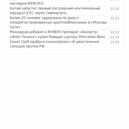
наследия ЮНЕСКО
Китай запустит первый регулярный контейнерный
22:34
маршрут в ЕС через Севморпуть
Более 20 человек задержаны по делу о
22:12
незарегистрированных криптообменниках в «Москва-
Сити»
Минздрав добавил в ЖНВЛП препарат «Энхерту»
22:12
«Флит Лизинг» купил бывшую «дочку» Mercedes-Benz
21:39
Сенат США одобрил законопроект об ужесточении
21:08
санкций против РФ