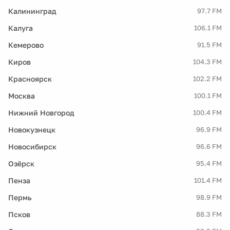
Калининград
97.7 FM
Калуга
106.1 FM
Кемерово
91.5 FM
Киров
104.3 FM
Красноярск
102.2 FM
Москва
100.1 FM
Нижний Новгород
100.4 FM
Новокузнецк
96.9 FM
Новосибирск
96.6 FM
Озёрск
95.4 FM
Пенза
101.4 FM
Пермь
98.9 FM
Псков
88.3 FM