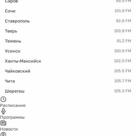
Саров
99.9 FM
Сочи
101.9 FM
Ставрополь
92.6 FM
Тверь
103.8 FM
Тюмень
91.2 FM
Усинск
100.9 FM
Ханты-Мансийск
102.0 FM
Чайковский
105.5 FM
Чита
105.7 FM
Шерегеш
105.3 FM
Расписание
Программы
Новости