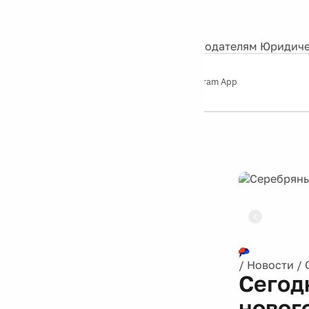
События
Контакты
О нас
Экскурсии
Silver Studio
Рекламодателям
Юридиче
Слушайте
App Store
Google Play
Telegram App
Серебряный
дождь
12+
Реклама
/
Новости
/
Сегод
новог