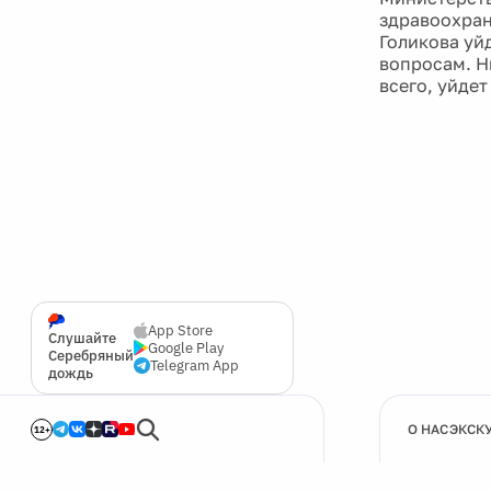
здравоохран
Голикова уй
вопросам. Н
всего, уйде
App Store
Слушайте
Google Play
Серебряный
Telegram App
дождь
О НАС
ЭКСК
12+