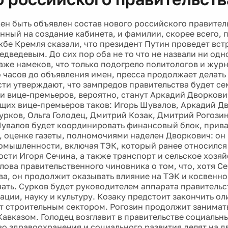
ен быть объявлен состав нового российского правитель
нный на создание кабинета, и фамилии, скорее всего, 
жбе Кремля сказали, что президент Путин проведет вст
дведевым. До сих пор оба не то что не назвали ни одн
аже намеков, что только подогрело политологов и журн
о часов до объявления имен, пресса продолжает делат
сти утверждают, что зампредов правительства будет се
и вице-премьеров, вероятно, станут Аркадий Дворкович
щих вице-премьеров таков: Игорь Шувалов, Аркадий Д
урков, Ольга Голодец, Дмитрий Козак, Дмитрий Рогози
увалов будет координировать финансовый блок, прива
, оценке газеты, полномочиями наделен Дворкович: он 
омышленности, включая ТЭК, который ранее относился
ости Игоря Сечина, а также транспорт и сельское хозяй
лова правительственного чиновника о том, что, хотя Се
ва, он продолжит оказывать влияние на ТЭК и косвенно
ать. Сурков будет руководителем аппарата правительст
ации, науку и культуру. Козаку предстоит закончить о
т строительным сектором. Рогозин продолжит занимат
Кавказом. Голодец возглавит в правительстве социальн
о здравоохранения и социального развития делят на д