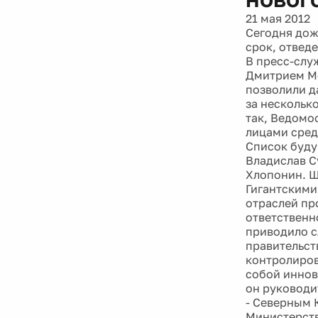
21 мая 2012
Сегодня дож
срок, отведе
В пресс-слу
Дмитрием Ме
позволили д
за нескольк
так, Ведомо
лицами сред
Список буду
Владислав С
Хлопонин. Ш
Гигантскими
отраслей пр
ответственн
приводило с
правительст
контролиров
собой иннов
он руководи
- Северным 
Министерств