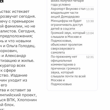
Books получил четыре
года условно
Аэропорт Внуково стал
13:30
ства: истекает
владельцем части
прозвучат сегодня.
акций Домодедово
речу с премьером
Минцифры не будет
13:30
ограничивать доступ
ой фамилии, но не
детей в соцсети
алистов. Сегодня,
Громкий звук, который
13:04
ь предположения;
слышали в Москве и
мь и что новыми
Подмосковье,
объясняют пролетом
 и Ольга Голодец.
сверхзвукового
воркович,
самолета
н и Александр
По-прежнему нет
12:31
тизацию и жилье.
официальных
комментариев о
куратор всех
причинах громкого
 к сфере
звука, который
ство. Издание
слышали почти по всей
чин уходит из
Москве и
Подмосковью
 его
ва и оставит за
лимпийский проект,
ься ВПК, Хлопонин
ый блок.
ва: