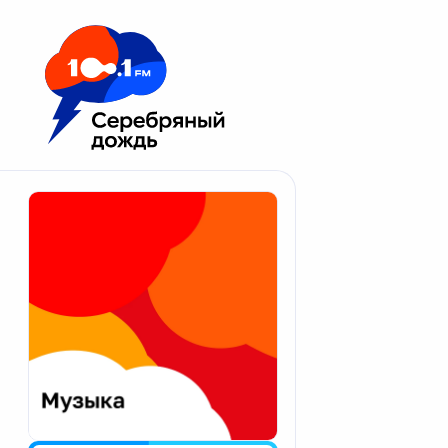
Москва 100.1 FM
Апатиты
Астрахань
Волгоград
Вологда
Екатеринбург
Иваново
Казань
Калининград
Калуга