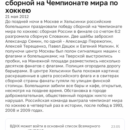
сборной на Чемпионате мира по
хоккею
21 мая 2012
До поздней ночи в Москве и Хельсинки российские
болельщики праздновали победу сборной на Чемпионате
мира по хоккею: сборная России в финале со счетом 6:2
разгромила сборную Словакии. Две шайбы забросил
Александр Семин, по одной - Александр Пережогин,
Алексей Терещенко, Павел Дацюк и Евгений Малкин. К
полуночи центр Москвы был полон сигналящих машин с
флагами и болельщиками; на Тверской выстроились
пробки, на Манежной площади разместились несколько
десятков фанатов с флагами. Полиция огородила дорогу
барьерами. В центре Хельсинки была похожая картина:
раскрашенные в цвета российского флага и в свитерах
сборной страны фанаты гуляли по улицам финской
столицы. Болельщики забили все бары и кафе, открытые,
несмотря на позднее время. Обстановка в городе
доброжелательная, общественный порядок никто не
нарушал. Российская команда выиграла чемпионат мира
по хоккею в четвертый раз в истории, после побед в 1993,
2008 и 2009 годах.
ВДНХ может войти в основной список Всемирного
23:05