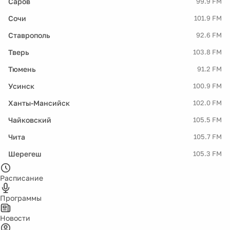
Саров
99.9 FM
Сочи
101.9 FM
Ставрополь
92.6 FM
Тверь
103.8 FM
Тюмень
91.2 FM
Усинск
100.9 FM
Ханты-Мансийск
102.0 FM
Чайковский
105.5 FM
Чита
105.7 FM
Шерегеш
105.3 FM
Расписание
Программы
Новости