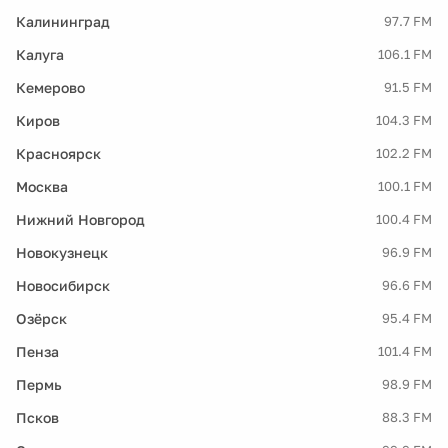
Калининград
97.7 FM
Калуга
106.1 FM
Кемерово
91.5 FM
Киров
104.3 FM
Красноярск
102.2 FM
Москва
100.1 FM
Нижний Новгород
100.4 FM
Новокузнецк
96.9 FM
Новосибирск
96.6 FM
Озёрск
95.4 FM
Пенза
101.4 FM
Пермь
98.9 FM
Псков
88.3 FM