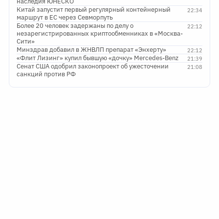
наследия ЮНЕСКО
Китай запустит первый регулярный контейнерный
22:34
маршрут в ЕС через Севморпуть
Более 20 человек задержаны по делу о
22:12
незарегистрированных криптообменниках в «Москва-
Сити»
Минздрав добавил в ЖНВЛП препарат «Энхерту»
22:12
«Флит Лизинг» купил бывшую «дочку» Mercedes-Benz
21:39
Сенат США одобрил законопроект об ужесточении
21:08
санкций против РФ