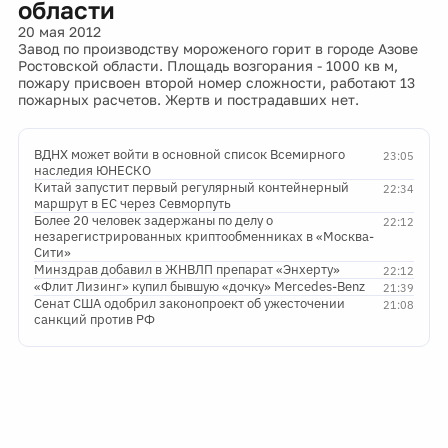
области
20 мая 2012
Завод по производству мороженого горит в городе Азове
Ростовской области. Площадь возгорания - 1000 кв м,
пожару присвоен второй номер сложности, работают 13
пожарных расчетов. Жертв и пострадавших нет.
ВДНХ может войти в основной список Всемирного
23:05
наследия ЮНЕСКО
Китай запустит первый регулярный контейнерный
22:34
маршрут в ЕС через Севморпуть
Более 20 человек задержаны по делу о
22:12
незарегистрированных криптообменниках в «Москва-
Сити»
Минздрав добавил в ЖНВЛП препарат «Энхерту»
22:12
«Флит Лизинг» купил бывшую «дочку» Mercedes-Benz
21:39
Сенат США одобрил законопроект об ужесточении
21:08
санкций против РФ