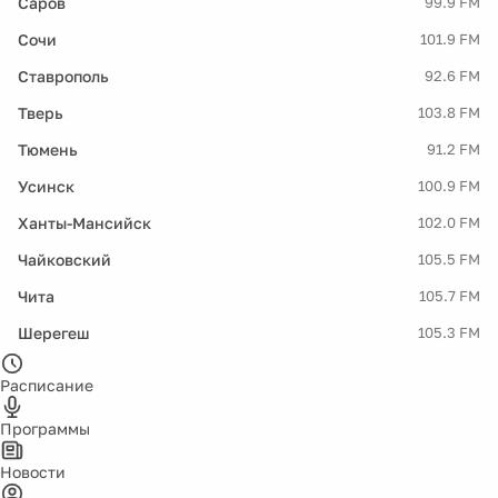
Саров
99.9 FM
Сочи
101.9 FM
Ставрополь
92.6 FM
Тверь
103.8 FM
Тюмень
91.2 FM
Усинск
100.9 FM
Ханты-Мансийск
102.0 FM
Чайковский
105.5 FM
Чита
105.7 FM
Шерегеш
105.3 FM
Расписание
Программы
Новости