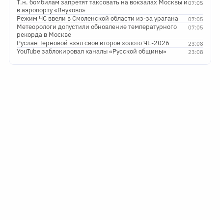
Т.н. бомбилам запретят таксовать на вокзалах Москвы и
07:05
в аэропорту «Внуково»
Режим ЧС ввели в Смоленской области из-за урагана
07:05
Метеорологи допустили обновление температурного
07:05
рекорда в Москве
Руслан Терновой взял свое второе золото ЧЕ-2026
23:08
YouTube заблокировал каналы «Русской общины»
23:08