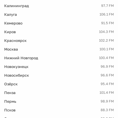
Калининград
97.7 FM
Калуга
106.1 FM
Кемерово
91.5 FM
Киров
104.3 FM
Красноярск
102.2 FM
Москва
100.1 FM
Нижний Новгород
100.4 FM
Новокузнецк
96.9 FM
Новосибирск
96.6 FM
Озёрск
95.4 FM
Пенза
101.4 FM
Пермь
98.9 FM
Псков
88.3 FM