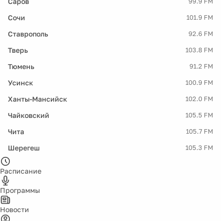
Саров
99.9 FM
Сочи
101.9 FM
Ставрополь
92.6 FM
Тверь
103.8 FM
Тюмень
91.2 FM
Усинск
100.9 FM
Ханты-Мансийск
102.0 FM
Чайковский
105.5 FM
Чита
105.7 FM
Шерегеш
105.3 FM
Расписание
Программы
Новости