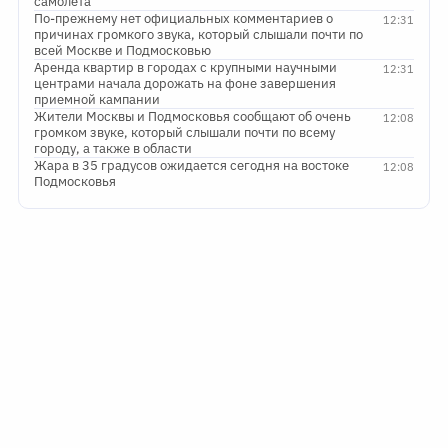
самолета
По-прежнему нет официальных комментариев о
12:31
причинах громкого звука, который слышали почти по
всей Москве и Подмосковью
Аренда квартир в городах с крупными научными
12:31
центрами начала дорожать на фоне завершения
приемной кампании
Жители Москвы и Подмосковья сообщают об очень
12:08
громком звуке, который слышали почти по всему
городу, а также в области
Жара в 35 градусов ожидается сегодня на востоке
12:08
Подмосковья