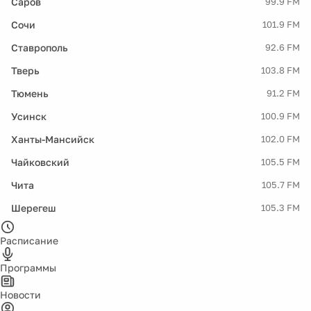
Саров
99.9 FM
Сочи
101.9 FM
Ставрополь
92.6 FM
Тверь
103.8 FM
Тюмень
91.2 FM
Усинск
100.9 FM
Ханты-Мансийск
102.0 FM
Чайковский
105.5 FM
Чита
105.7 FM
Шерегеш
105.3 FM
Расписание
Программы
Новости