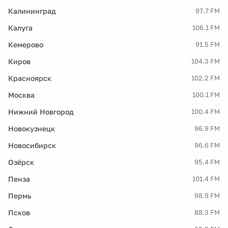
Калининград
97.7 FM
Калуга
106.1 FM
Кемерово
91.5 FM
Киров
104.3 FM
Красноярск
102.2 FM
Москва
100.1 FM
Нижний Новгород
100.4 FM
Новокузнецк
96.9 FM
Новосибирск
96.6 FM
Озёрск
95.4 FM
Пенза
101.4 FM
Пермь
98.9 FM
Псков
88.3 FM