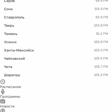
Саров
99.9 FM
Сочи
101.9 FM
Ставрополь
92.6 FM
Тверь
103.8 FM
Тюмень
91.2 FM
Усинск
100.9 FM
Ханты-Мансийск
102.0 FM
Чайковский
105.5 FM
Чита
105.7 FM
Шерегеш
105.3 FM
Расписание
Программы
Новости