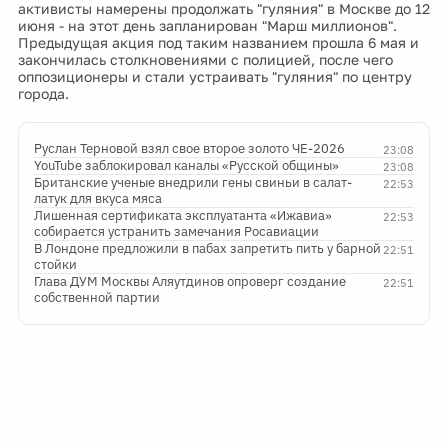
активисты намерены продолжать "гуляния" в Москве до 12
июня - на этот день запланирован "Марш миллионов".
Предыдущая акция под таким названием прошла 6 мая и
закончилась столкновениями с полицией, после чего
оппозиционеры и стали устраивать "гуляния" по центру
города.
Руслан Терновой взял свое второе золото ЧЕ-2026
23:08
YouTube заблокировал каналы «Русской общины»
23:08
Британские ученые внедрили гены свиньи в салат-
22:53
латук для вкуса мяса
Лишенная сертификата эксплуатанта «Ижавиа»
22:53
собирается устранить замечания Росавиации
В Лондоне предложили в пабах запретить пить у барной
22:51
стойки
Глава ДУМ Москвы Аляутдинов опроверг создание
22:51
собственной партии