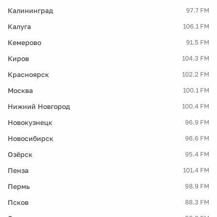
Калининград
97.7 FM
Калуга
106.1 FM
Кемерово
91.5 FM
Киров
104.3 FM
Красноярск
102.2 FM
Москва
100.1 FM
Нижний Новгород
100.4 FM
Новокузнецк
96.9 FM
Новосибирск
96.6 FM
Озёрск
95.4 FM
Пенза
101.4 FM
Пермь
98.9 FM
Псков
88.3 FM