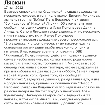
Ляскин
17 мая 2012
В лагере оппозиции на Кудринской площади задержаны
несколько человек, в том числе эколог Евгения Чирикова,
активист группы "Война" Петр Верзилов и активист
"Солидарности" Николай Ляскин. Об этом в твиттере
сообщил помощник депутата Ильи Пономарева Данила
Линдэле. Самого Линдэле также задержали, но несколько
минут назад отпустили. Ранее Пономарев
прокомментировал задержание своего пресс-секретаря:
"Его задержали рядом с несчастным пакетом еды на
основании организации якобы незаконного пункта
питания. В настоящее время его повезли в ОВД
"Якиманка". По его мнению, действия полиции в данном
случае необоснованны, поскольку такого рода нормы
касаются, в частности, торговли и т.п. Чирикова в своб
очередь пояснила в своем твиттере, что ее задержали за
призыв собраться в два часа дня в субботу, 19 мая, перед
мэрией Жуковского. Кроме того, как сообщает
"Интерфакс", задержана девушка, раздававшая еду, и два
молодых человека, кричавших полицейским "Позор!".
Напомню, лагерь на Кудринской площади появился после
разгона лагеря на Чистых прудах у памятника Абаю
Кунанбаеву. Накануне вечером были задержаны 30
человек, в том числе Илья Яшин , сегодня ему дали 10
суток за неповиновение полиции. Добавлю, что