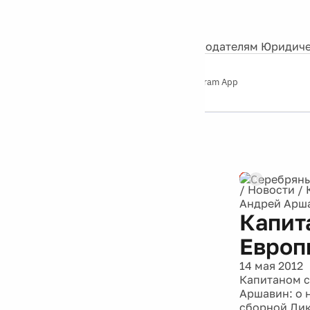
События
Контакты
О нас
Экскурсии
Silver Studio
Рекламодателям
Юридиче
Слушайте
App Store
Google Play
Telegram App
Серебряный
дождь
12+
/
Новости
/
Андрей Арш
Капит
Европ
14 мая 2012
Капитаном с
Аршавин: о 
сборной Дик