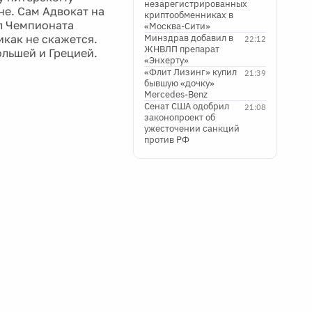
незарегистрированных
не. Сам Адвокат на
криптообменниках в
л Чемпионата
«Москва-Сити»
икак не скажется.
Минздрав добавил в
22:12
ЖНВЛП препарат
ольшей и Грецией.
«Энхерту»
«Флит Лизинг» купил
21:39
бывшую «дочку»
Mercedes-Benz
Сенат США одобрил
21:08
законопроект об
ужесточении санкций
против РФ