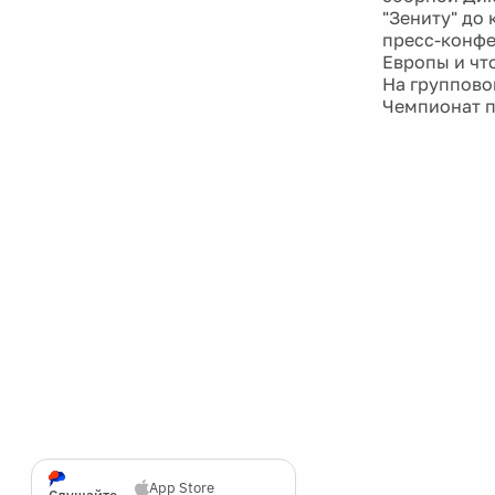
"Зениту" до
пресс-конфе
Европы и чт
На группово
Чемпионат п
App Store