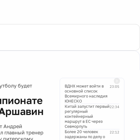
утболу будет
ВДНХ может войти в
23:05
основной список
Всемирного наследия
мпионате
ЮНЕСКО
Китай запустит первый
22:34
 Аршавин
регулярный
контейнерный
маршрут в ЕС через
т Андрей
Севморпуть
Более 20 человек
л главный тренер
22:12
задержаны по делу о
ду питерскому