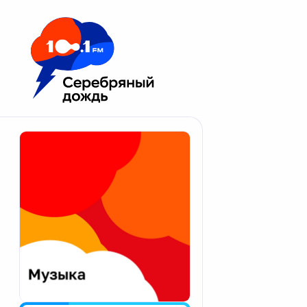
Москва 100.1 FM
Апатиты
Астрахань
Волгоград
Вологда
Екатеринбург
Иваново
Казань
Калининград
Калуга