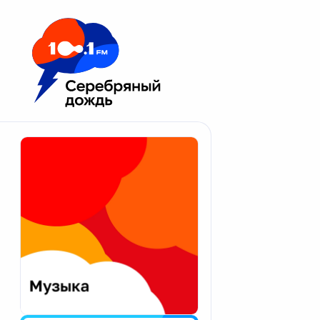
Москва 100.1 FM
Апатиты
Астрахань
Волгоград
Вологда
Екатеринбург
Иваново
Казань
Калининград
Калуга