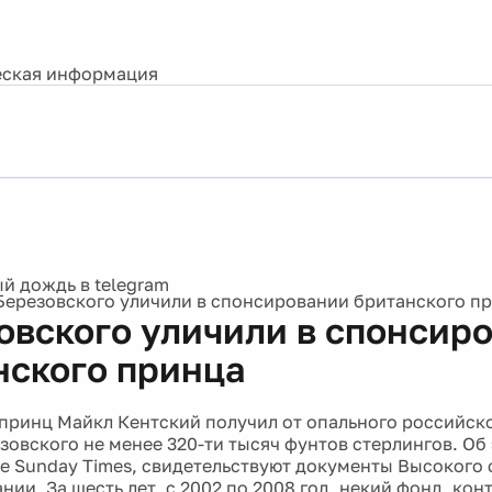
ская информация
Березовского уличили в спонсировании британского п
овского уличили в спонсир
нского принца
принц Майкл Кентский получил от опального российск
зовского не менее 320-ти тысяч фунтов стерлингов. Об 
e Sunday Times, свидетельствуют документы Высокого 
нии. За шесть лет, с 2002 по 2008 год, некий фонд, ко