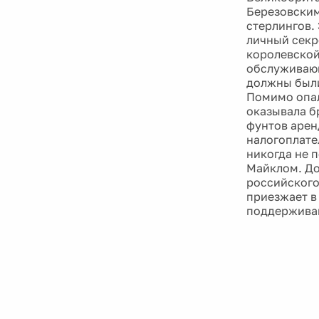
Березовским
стерлингов.
личный секр
королевской
обслуживающ
должны был
Помимо опал
оказывала бр
фунтов арен
налогоплате
никогда не 
Майклом. До
российского
приезжает в
поддерживаю