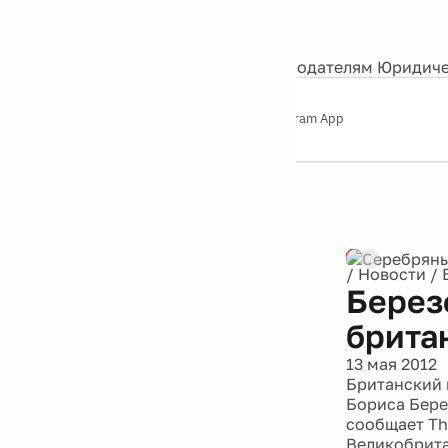
События
Контакты
О нас
Экскурсии
Silver Studio
Рекламодателям
Юридиче
Слушайте
App Store
Google Play
Telegram App
Серебряный
дождь
12+
Реклама
/
Новости
/
Берез
брита
13 мая 2012
Британский 
Бориса Бере
сообщает Th
Великобрита