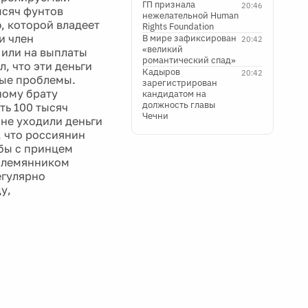
ГП признала
20:46
ысяч фунтов
нежелательной Human
, которой владеет
Rights Foundation
и член
В мире зафиксирован
20:42
«великий
 или на выплаты
романтический спад»
, что эти деньги
Кадыров
20:42
ые проблемы.
зарегистрирован
ному брату
кандидатом на
должность главы
ть 100 тысяч
Чечни
 не уходили деньги
, что россиянин
жбы с принцем
 племянником
егулярно
у,