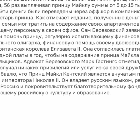
, 56 раз выплачивал принцу Майклу суммы от 5 до 15 т
 Эти деньги были переведены через оффшор в компанию
етарь принца. Как отмечает издание, полученные деньг
 семьи мог тратить на содержание своих апартаментов
ему персоналу в своем офисе. Сам Березовский заявил
и помочь принцу, регулярно испытывающему финансов
ьного олигарха, финансовую помощь своему двоюрод
итанская королева Елизавета II. Она согласилась плати
дной платы в год, чтобы на содержание принца Майкла
льщиков. Адвокат Березовского Марк Гастингс отметил
получал никаких привилегий или услуг из-за своей дру
бавлю, что Принц Майкл Кентский является внучатым
 императора Николая II. Он владеет русским языком, р
 Россию и покровительствует благотворительному фонд
щему российскую культуру и образование.