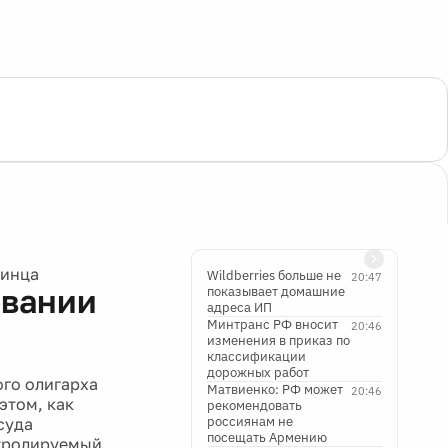
ринца
Wildberries больше не
20:47
овании
показывает домашние
адреса ИП
Минтранс РФ вносит
20:46
изменения в приказ по
классификации
дорожных работ
ого олигарха
Матвиенко: РФ может
20:46
этом, как
рекомендовать
россиянам не
суда
посещать Армению
нтролируемый