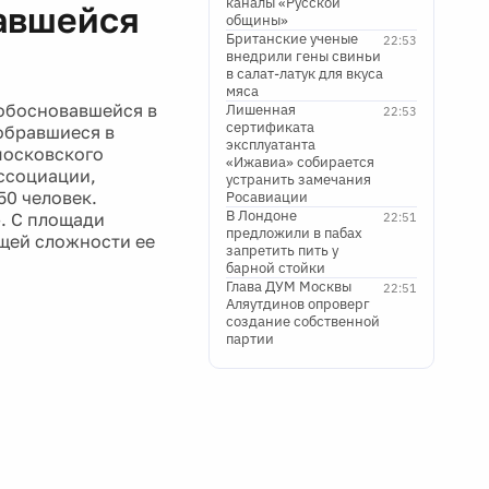
каналы «Русской
авшейся
общины»
Британские ученые
22:53
внедрили гены свиньи
в салат-латук для вкуса
мяса
обосновавшейся в
Лишенная
22:53
сертификата
Собравшиеся в
эксплуатанта
московского
«Ижавиа» собирается
ссоциации,
устранить замечания
50 человек.
Росавиации
В Лондоне
. С площади
22:51
предложили в пабах
бщей сложности ее
запретить пить у
барной стойки
Глава ДУМ Москвы
22:51
Аляутдинов опроверг
создание собственной
партии