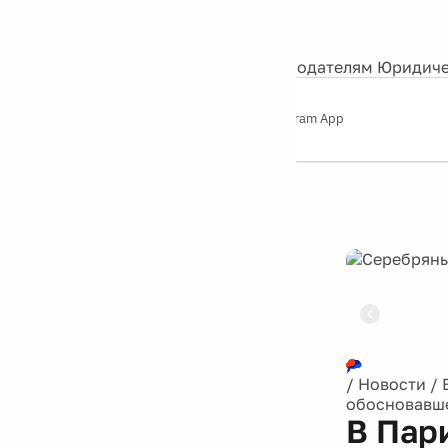
События
Контакты
О нас
Экскурсии
Silver Studio
Рекламодателям
Юридиче
Слушайте
App Store
Google Play
Telegram App
Серебряный
дождь
12+
Реклама
/
Новости
/
обосновавше
В Пар