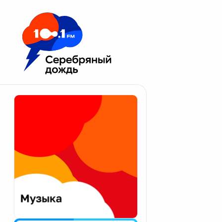
Москва 100.1 FM
Апатиты
Астрахань
Волгоград
Вологда
Екатеринбург
Иваново
Казань
Калининград
Калуга