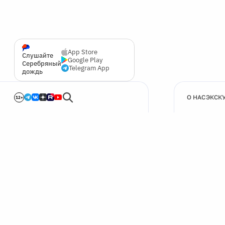
App Store
Слушайте
Google Play
Серебряный
Telegram App
дождь
О НАС
ЭКСК
12+
🍪
Мы используем cookie для улучшения работы сайта.