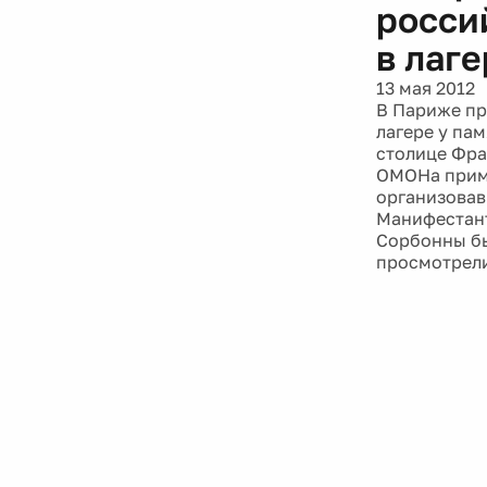
росси
в лаг
13 мая 2012
В Париже пр
лагере у па
столице Фра
ОМОНа приме
организовав
Манифестант
Сорбонны бы
просмотрели