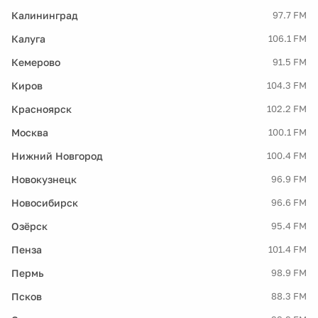
Калининград
97.7 FM
Калуга
106.1 FM
Кемерово
91.5 FM
Киров
104.3 FM
Красноярск
102.2 FM
Москва
100.1 FM
Нижний Новгород
100.4 FM
Новокузнецк
96.9 FM
Новосибирск
96.6 FM
Озёрск
95.4 FM
Пенза
101.4 FM
Пермь
98.9 FM
Псков
88.3 FM