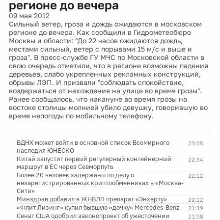
регионе до вечера
09 мая 2012
Сильный ветер, гроза и дождь ожидаются в московском
регионе до вечера. Как сообщили в Гидрометеобюро
Москвы и области: "До 22 часов ожидаются дождь,
местами сильный, ветер с порывами 15 м/с и выше и
гроза". В пресс-службе ГУ МЧС по Московской области в
свою очередь отметили, что в регионе возможны падения
деревьев, слабо укрепленных рекламных конструкций,
обрывы ЛЭП. И призвали "соблюдать спокойствие,
воздержаться от нахождения на улице во время грозы".
Ранее сообщалось, что накануне во время грозы на
востоке столицы молнией убило девушку, говорившую во
время непогоды по мобильному телефону.
ВДНХ может войти в основной список Всемирного
23:05
наследия ЮНЕСКО
Китай запустит первый регулярный контейнерный
22:34
маршрут в ЕС через Севморпуть
Более 20 человек задержаны по делу о
22:12
незарегистрированных криптообменниках в «Москва-
Сити»
Минздрав добавил в ЖНВЛП препарат «Энхерту»
22:12
«Флит Лизинг» купил бывшую «дочку» Mercedes-Benz
21:39
Сенат США одобрил законопроект об ужесточении
21:08