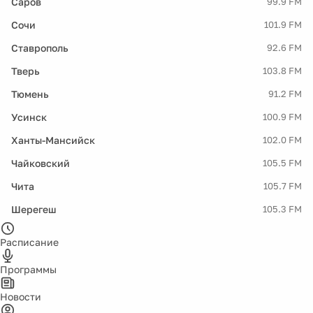
Саров
99.9 FM
Сочи
101.9 FM
Ставрополь
92.6 FM
Тверь
103.8 FM
Тюмень
91.2 FM
Усинск
100.9 FM
Ханты-Мансийск
102.0 FM
Чайковский
105.5 FM
Чита
105.7 FM
Шерегеш
105.3 FM
Расписание
Программы
Новости