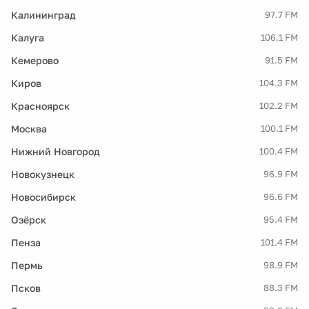
Калининград
97.7 FM
Калуга
106.1 FM
Кемерово
91.5 FM
Киров
104.3 FM
Красноярск
102.2 FM
Москва
100.1 FM
Нижний Новгород
100.4 FM
Новокузнецк
96.9 FM
Новосибирск
96.6 FM
Озёрск
95.4 FM
Пенза
101.4 FM
Пермь
98.9 FM
Псков
88.3 FM