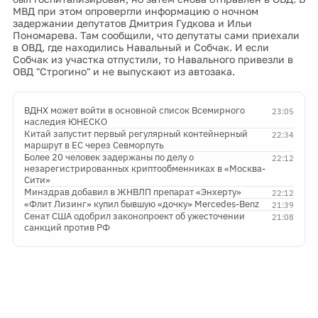
МВД при этом опровергли информацию о ночном
задержании депутатов Дмитрия Гудкова и Ильи
Пономарева. Там сообщили, что депутаты сами приехали
в ОВД, где находились Навальный и Собчак. И если
Собчак из участка отпустили, то Навального привезли в
ОВД "Строгино" и не выпускают из автозака.
ВДНХ может войти в основной список Всемирного
23:05
наследия ЮНЕСКО
Китай запустит первый регулярный контейнерный
22:34
маршрут в ЕС через Севморпуть
Более 20 человек задержаны по делу о
22:12
незарегистрированных криптообменниках в «Москва-
Сити»
Минздрав добавил в ЖНВЛП препарат «Энхерту»
22:12
«Флит Лизинг» купил бывшую «дочку» Mercedes-Benz
21:39
Сенат США одобрил законопроект об ужесточении
21:08
санкций против РФ