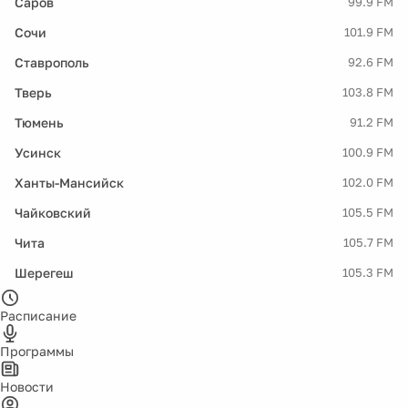
Саров
99.9 FM
Сочи
101.9 FM
Ставрополь
92.6 FM
Тверь
103.8 FM
Тюмень
91.2 FM
Усинск
100.9 FM
Ханты-Мансийск
102.0 FM
Чайковский
105.5 FM
Чита
105.7 FM
Шерегеш
105.3 FM
Расписание
Программы
Новости