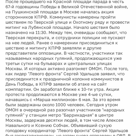
После прошедшего на Красной площади парада в честь
67-й годовщины Победы в Великой Отечественной войне,
на Пушкинской площади в Москве началась акция
сторонников КПРФ. Коммунисты намерены пройти
шествием по Тверской улице и Охотному ряду и провести
митинг на Лубянской площади. Начало шествия было
назначено на 11:30. Между тем, очевидцы сообщают, что
Тверская перекрыта, и сотрудники полиции не пускают
на нее людей. Ранее о намерении присоединиться к
шествию и митингу КПРФ заявляли и другие
представители оппозиции. В частности, участники так
называемых народных гуляний, продолжающихся уже
третьи сутки на бульварах и центральных улицах
Москвы. И которых активно разгоняет ОМОН. После того,
как лидер "Левого фронта" Сергей Удальцов заявил, что
присоединится к праздничной колонне коммунистов в
День Победы, в КПРФ заявили об атаке на сайт
комппартии. Он заработал ближе к 10-ти утра. Акции
протеста продолжаются в Москве уже 4-ые сутки,
начавшись с «Марша миллионов» 6 мая. За это время
были задержаны около 1000 человек. Сегодня утром
ОМОН в очередной раз разогнал участников "народных
гуляний" у станции метро "Баррикадная" в центре
Москвы, задержав десятки людей, в том числе Алексея
Навального и Ксению Собчак. Объявивший сухую
голодовку координатор "Левого фронта" Сергей Удальцов
был госпитализирован, но затем снова отправлен в ОВД. В