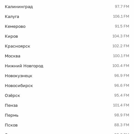
Калининград
97.7 FM
Калуга
106.1 FM
Кемерово
91.5 FM
Киров
104.3 FM
Красноярск
102.2 FM
Москва
100.1 FM
Нижний Новгород
100.4 FM
Новокузнецк
96.9 FM
Новосибирск
96.6 FM
Озёрск
95.4 FM
Пенза
101.4 FM
Пермь
98.9 FM
Псков
88.3 FM