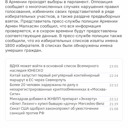
В Армении проходят выборы в парламент. Оппозиция
сообщает о многочисленных случаях нарушения правил
голосования, избиениях своих представителей в ряде
избирательных участков, а также раздаче предвыборных
взяток. Представитель пресс-службы полиции Армении
Армен Малхасян сообщил, что вся информация
проверяется, и в скором времени будут предоставлены
соответствующие данные. В пресс-службе полиции также
сообщили, что из избирательных списков изъяты имена
1800 избирателя. В списках были обнаружены имена
умерших граждан.
ВДНХ может войти в основной список Всемирного
23:05
наследия ЮНЕСКО
Китай запустит первый регулярный контейнерный
22:34
маршрут в ЕС через Севморпуть
Более 20 человек задержаны по делу о
22:12
незарегистрированных криптообменниках в «Москва-
Сити»
Минздрав добавил в ЖНВЛП препарат «Энхерту»
22:12
«Флит Лизинг» купил бывшую «дочку» Mercedes-Benz
21:39
Сенат США одобрил законопроект об ужесточении
21:08
санкций против РФ