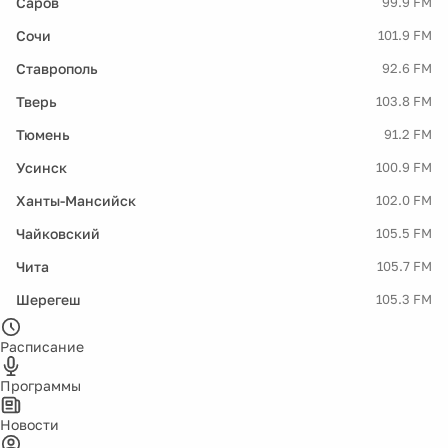
Саров
99.9 FM
Сочи
101.9 FM
Ставрополь
92.6 FM
Тверь
103.8 FM
Тюмень
91.2 FM
Усинск
100.9 FM
Ханты-Мансийск
102.0 FM
Чайковский
105.5 FM
Чита
105.7 FM
Шерегеш
105.3 FM
Расписание
Программы
Новости