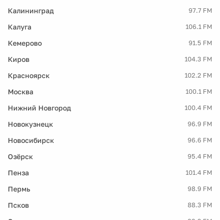
Калининград
97.7 FM
Калуга
106.1 FM
Кемерово
91.5 FM
Киров
104.3 FM
Красноярск
102.2 FM
Москва
100.1 FM
Нижний Новгород
100.4 FM
Новокузнецк
96.9 FM
Новосибирск
96.6 FM
Озёрск
95.4 FM
Пенза
101.4 FM
Пермь
98.9 FM
Псков
88.3 FM