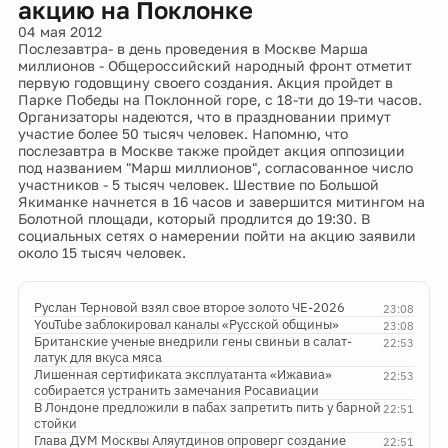
акцию на Поклонке
04 мая 2012
Послезавтра- в день проведения в Москве Марша
миллионов - Общероссийский народный фронт отметит
первую годовщину своего создания. Акция пройдет в
Парке Победы на Поклонной горе, с 18-ти до 19-ти часов.
Организаторы надеются, что в праздновании примут
участие более 50 тысяч человек. Напомню, что
послезавтра в Москве также пройдет акция оппозиции
под названием "Марш миллионов", согласованное число
участников - 5 тысяч человек. Шествие по Большой
Якиманке начнется в 16 часов и завершится митингом на
Болотной площади, который продлится до 19:30. В
социальных сетях о намерении пойти на акцию заявили
около 15 тысяч человек.
Руслан Терновой взял свое второе золото ЧЕ-2026
23:08
YouTube заблокировал каналы «Русской общины»
23:08
Британские ученые внедрили гены свиньи в салат-
22:53
латук для вкуса мяса
Лишенная сертификата эксплуатанта «Ижавиа»
22:53
собирается устранить замечания Росавиации
В Лондоне предложили в пабах запретить пить у барной
22:51
стойки
Глава ДУМ Москвы Аляутдинов опроверг создание
22:51