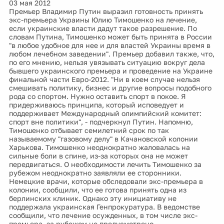
03 мая 2012
Премьер Владимир Путин выразил готовность принять
экс-премьера Украины Юлию Тимошенко на лечение,
если украинские власти дадут такое разрешение. По
словам Путина, Тимошенко может быть принята в России
"в любое удобное для нее и для властей Украины время в
любом лечебном заведении". Премьер добавил также, что,
по его мнению, нельзя увязывать ситуацию вокруг дела
бывшего украинского премьера и проведение на Украине
финальной части Евро-2012. "Ни в коем случае нельзя
смешивать политику, бизнес и другие вопросы подобного
рода со спортом. Нужно оставить спорт в покое. Я
придерживаюсь принципа, который исповедует и
поддерживает Международный олимпийский комитет:
спорт вне политики", - подчеркнул Путин. Напомню,
Тимошенко отбывает семилетний срок по так
называемому "газовому делу" в Качановской колонии
Харькова. Тимошенко неоднократно жаловалась на
сильные боли в спине, из-за которых она не может
передвигаться. О необходимости лечить Тимошенко за
рубежом неоднократно заявляли ее сторонники.
Немецкие врачи, которые обследовали экс-премьера в
колонии, сообщили, что ее готова принять одна из
берлинских клиник. Однако эту инициативу не
поддержала украинская Генпрокуратура. В ведомстве
сообщили, что лечение осужденных, в том числе экс-
премьера, за рубежом не предусмотрено