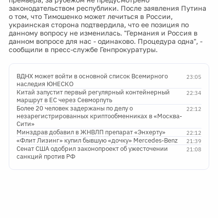
законодательством республики. После заявления Путина
о том, что Тимошенко может лечиться в России,
украинская сторона подтвердила, что ее позиция по
данному вопросу не изменилась. "Германия и Россия в
данном вопросе для нас - одинаково. Процедура одна", -
сообщили в пресс-службе Генпрокуратуры.
ВДНХ может войти в основной список Всемирного
23:05
наследия ЮНЕСКО
Китай запустит первый регулярный контейнерный
22:34
маршрут в ЕС через Севморпуть
Более 20 человек задержаны по делу о
22:12
незарегистрированных криптообменниках в «Москва-
Сити»
Минздрав добавил в ЖНВЛП препарат «Энхерту»
22:12
«Флит Лизинг» купил бывшую «дочку» Mercedes-Benz
21:39
Сенат США одобрил законопроект об ужесточении
21:08
санкций против РФ