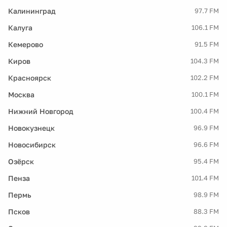
Калининград
97.7 FM
Калуга
106.1 FM
Кемерово
91.5 FM
Киров
104.3 FM
Красноярск
102.2 FM
Москва
100.1 FM
Нижний Новгород
100.4 FM
Новокузнецк
96.9 FM
Новосибирск
96.6 FM
Озёрск
95.4 FM
Пенза
101.4 FM
Пермь
98.9 FM
Псков
88.3 FM