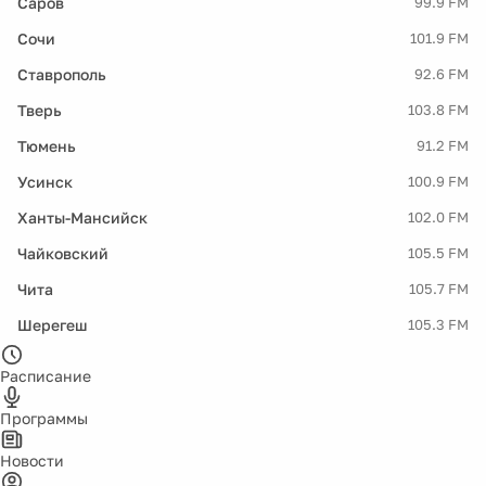
Саров
99.9 FM
Сочи
101.9 FM
Ставрополь
92.6 FM
Тверь
103.8 FM
Тюмень
91.2 FM
Усинск
100.9 FM
Ханты-Мансийск
102.0 FM
Чайковский
105.5 FM
Чита
105.7 FM
Шерегеш
105.3 FM
Расписание
Программы
Новости