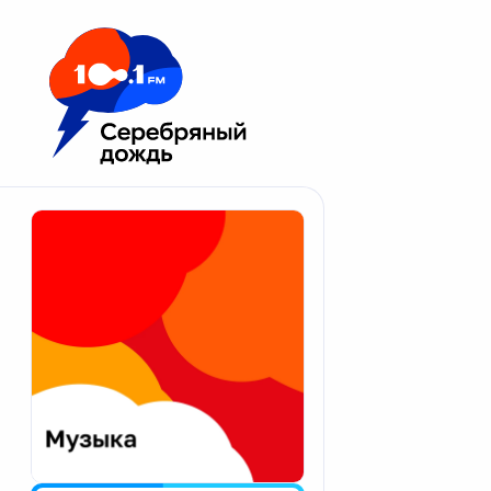
Москва 100.1 FM
Апатиты
Астрахань
Волгоград
Вологда
Екатеринбург
Иваново
Казань
Калининград
Калуга