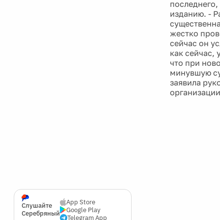
последнего, 
изданию. -
существенная
жестко пров
сейчас он у
как сейчас, 
что при нов
минувшую су
заявила рук
организации 
App Store
Слушайте
Google Play
Серебряный
Telegram App