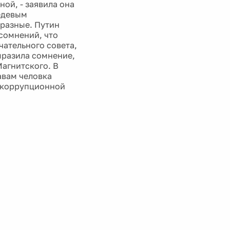
ной, - заявила она
едевым
 разные. Путин
сомнений, что
чательного совета,
выразила сомнение,
Магнитского. В
авам человка
икоррупционной