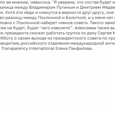
по ее мнению, невысока. "Я уверена, что состав будет и
 Разница между Владимиром Путиным и Дмитрием Медв
. Хотя эти люди и клянутся в верности друг другу, они
ел разницу между Поклонной и Болотной, и у меня нет 
словно с Поклонной наберет членов совета. Такого заме
уже не будет, будет 'чего изволите'". Алексеева также 
ом президенте сможет работать группа по делу Сергея 
бботу о своем выходе из президентского совета по пр
оводитель российского отделения международной ант
Transparency International Елена Панфилова.