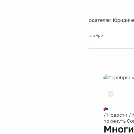
События
Контакты
О нас
Экскурсии
Silver Studio
Рекламодателям
Юридиче
Слушайте
App Store
Google Play
Telegram App
Серебряный
дождь
12+
Реклама
/
Новости
/
покинуть Со
Многи