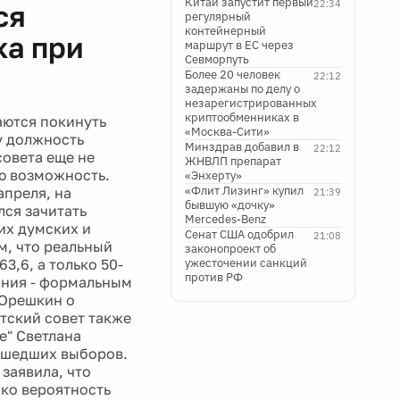
Китай запустит первый
22:34
ся
регулярный
контейнерный
ка при
маршрут в ЕС через
Севморпуть
Более 20 человек
22:12
задержаны по делу о
незарегистрированных
криптообменниках в
аются покинуть
«Москва-Сити»
у должность
Минздрав добавил в
22:12
совета еще не
ЖНВЛП препарат
ю возможность.
«Энхерту»
«Флит Лизинг» купил
апреля, на
21:39
бывшую «дочку»
ся зачитать
Mercedes-Benz
их думских и
Сенат США одобрил
21:08
м, что реальный
законопроект об
3,6, а только 50-
ужесточении санкций
против РФ
дания - формальным
 Орешкин о
тский совет также
е" Светлана
ошедших выборов.
заявила, что
ако вероятность