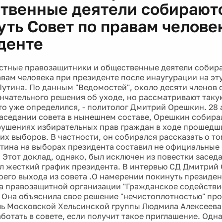
твенные деятели собирают
уть Совет по правам челове
денте
стные правозащитники и общественные деятели собир
авам человека при президенте после инаугурации на эт
утина. По данным "Ведомостей", около десяти членов 
нчательного решения об уходе, но рассматривают таку
кто уже определился, - политолог Дмитрий Орешкин. 28 
аседании совета в нынешнем составе, Орешкин собирал
рушениях избирательных прав граждан в ходе прошедш
их выборов. В частности, он собирался рассказать о то
тина на выборах президента составил не официальные 6
. Этот доклад, однако, был исключен из повестки засе
л жесткий график президента. В интервью СД Дмитрий
оего выхода из совета .О намерении покинуть президен
ва правозащитной организации "Гражданское содействи
 Она объяснила свое решение "нечистоплотностью" пр
ь Московской Хельсинской группы Людмила Алексеева 
аботать в совете, если получит такое приглашение. Одн