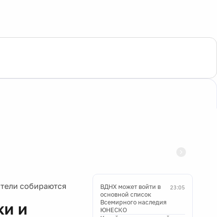
ятели собираются
ВДНХ может войти в
23:05
основной список
Всемирного наследия
ки и
ЮНЕСКО