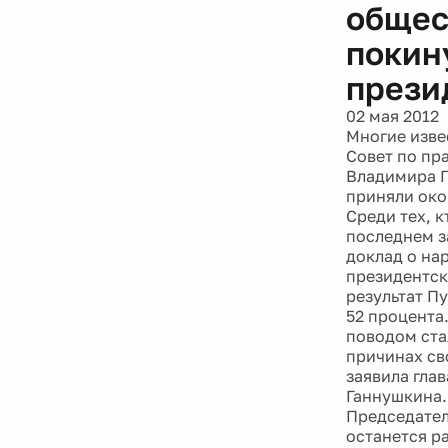
общес
покин
прези
02 мая 2012
Многие изве
Совет по пр
Владимира П
приняли око
Среди тех, 
последнем з
доклад о на
президентск
результат Пу
52 процента
поводом ста
причинах св
заявила гла
Ганнушкина.
Председател
останется р