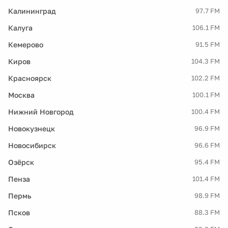
Калининград
97.7 FM
Калуга
106.1 FM
Кемерово
91.5 FM
Киров
104.3 FM
Красноярск
102.2 FM
Москва
100.1 FM
Нижний Новгород
100.4 FM
Новокузнецк
96.9 FM
Новосибирск
96.6 FM
Озёрск
95.4 FM
Пенза
101.4 FM
Пермь
98.9 FM
Псков
88.3 FM