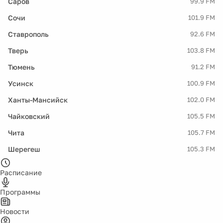
Саров
99.9 FM
Сочи
101.9 FM
Ставрополь
92.6 FM
Тверь
103.8 FM
Тюмень
91.2 FM
Усинск
100.9 FM
Ханты-Мансийск
102.0 FM
Чайковский
105.5 FM
Чита
105.7 FM
Шерегеш
105.3 FM
Расписание
Программы
Новости