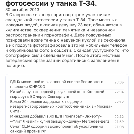
фотосессии у танка Т-34.
30 октября 2013
В Ставрополе вынесут приговор трем участникам
скандальной фотосессии у танка Т-34. Трое местных
молодых людей, включая девушку 23 лет, обвиняются в
хулиганстве, осквернении памятника и незаконном
распространении порнографии. Двое подсудимых
позировали возле танка с надувной куклой из секс-шопа,
а их подруга фотографировала это на мобильный телефон
и опубликовала фото в соцсети. Скандал усугубило то, что
фотографии были сделаны 9 мая. После этого местные
ветеранские организации обратились с заявлением в
полицию.
ВДНХ может войти в основной список Всемирного
23:05
наследия ЮНЕСКО
Китай запустит первый регулярный контейнерный
22:34
маршрут в ЕС через Севморпуть
Более 20 человек задержаны по делу о
22:12
незарегистрированных криптообменниках в «Москва-
Сити»
Минздрав добавил в ЖНВЛП препарат «Энхерту»
22:12
«Флит Лизинг» купил бывшую «дочку» Mercedes-Benz
21:39
Сенат США одобрил законопроект об ужесточении
21:08
санкций против РФ