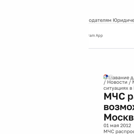
События
Контакты
О нас
Экскурсии
Silver Studio
Рекламодателям
Юридиче
Слушайте
App Store
Google Play
Telegram App
Серебряный
дождь
12+
/
Новости
/
ситуациях в 
МЧС р
возмо
Москв
01 мая 2012
МЧС распро