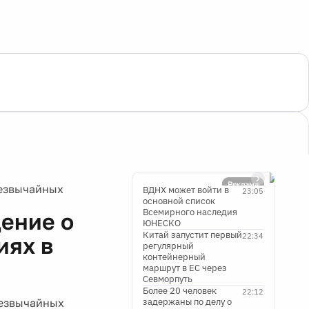
Реклама
езвычайных
ВДНХ может войти в
23:05
основной список
Всемирного наследия
ение о
ЮНЕСКО
Китай запустит первый
22:34
иях в
регулярный
контейнерный
маршрут в ЕС через
Севморпуть
Более 20 человек
22:12
езвычайных
задержаны по делу о