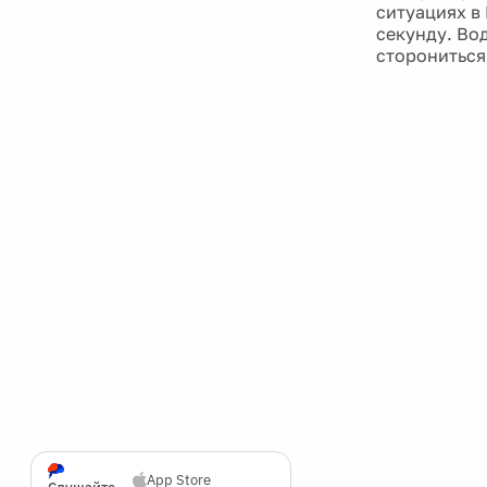
ситуациях в 
секунду. Во
сторониться
App Store