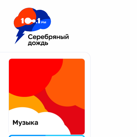
Москва 100.1 FM
Апатиты
Астрахань
Волгоград
Вологда
Екатеринбург
Иваново
Казань
Калининград
Калуга