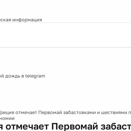
ская информация
Греция отмечает Первомай забастовками и шествиями 
ономии
я отмечает Первомай забас