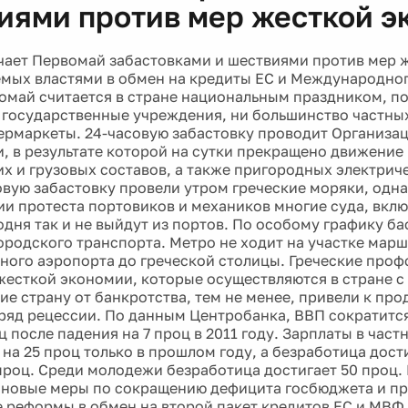
иями против мер жесткой э
чает Первомай забастовками и шествиями против мер 
мых властями в обмен на кредиты ЕС и Международно
омай считается в стране национальным праздником, по
 государственные учреждения, ни большинство частны
ермаркеты. 24-часовую забастовку проводит Организа
и, в результате которой на сутки прекращено движение
х и грузовых составов, а также пригородных электриче
вую забастовку провели утром греческие моряки, однак
ии протеста портовиков и механиков многие суда, вкл
одня так и не выйдут из портов. По особому графику б
ородского транспорта. Метро не ходит на участке мар
ого аэропорта до греческой столицы. Греческие проф
жесткой экономии, которые осуществляются в стране с 
ие страну от банкротства, тем не менее, привели к п
дряд рецессии. По данным Центробанка, ВВП сократится
ц после падения на 7 проц в 2011 году. Зарплаты в част
 на 25 проц только в прошлом году, а безработица дост
 проц. Среди молодежи безработица достигает 50 проц.
 новые меры по сокращению дефицита госбюджета и п
 реформы в обмен на второй пакет кредитов ЕС и МВФ