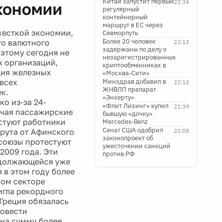
Китай запустит первый
22:34
кономии
регулярный
контейнерный
маршрут в ЕС через
жесткой экономии,
Севморпуть
Более 20 человек
го валютного
22:12
задержаны по делу о
этому сегодня не
незарегистрированных
х организаций,
криптообменниках в
ция железных
«Москва-Сити»
 всех
Минздрав добавил в
22:12
ЖНВЛП препарат
к.
«Энхерту»
о из-за 24-
«Флит Лизинг» купил
21:39
ючая пассажирские
бывшую «дочку»
астуют работники
Mercedes-Benz
Сенат США одобрил
шрута от Афинского
21:08
законопроект об
союзы протестуют
ужесточении санкций
2009 года. Эти
против РФ
родолжающейся уже
 в этом году более
ном секторе
игла рекордного
 Греция обязалась
ровести
 на сумму более