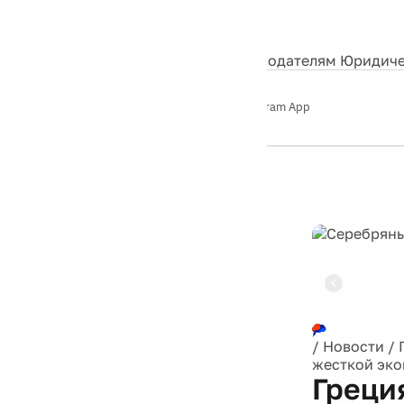
События
Контакты
О нас
Экскурсии
Silver Studio
Рекламодателям
Юридиче
Слушайте
App Store
Google Play
Telegram App
Серебряный
дождь
12+
Реклама
/
Новости
/
жесткой эк
Греци