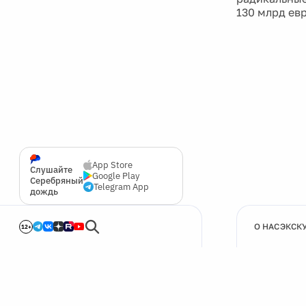
130 млрд евр
App Store
Слушайте
Google Play
Серебряный
Telegram App
дождь
О НАС
ЭКСК
12+