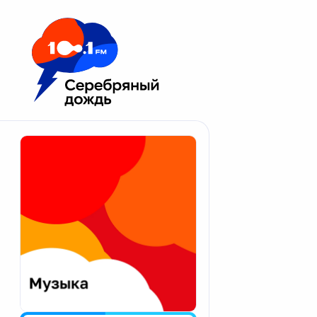
Москва 100.1 FM
Апатиты
Астрахань
Волгоград
Вологда
Екатеринбург
Иваново
Казань
Калининград
Калуга