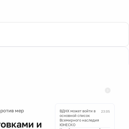
против мер
ВДНХ может войти в
23:05
основной список
Всемирного наследия
товками и
ЮНЕСКО