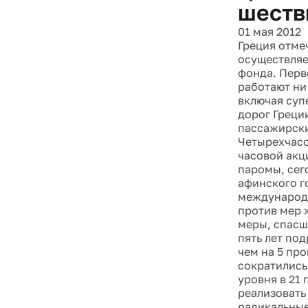
шеств
01 мая 2012
Греция отме
осуществляе
фонда. Перв
работают ни
включая суп
дорог Греци
пассажирски
Четырехчасо
часовой акц
паромы, сег
афинского г
международн
против мер 
меры, спасш
пять лет по
чем на 5 про
сократились
уровня в 21
реализовать
радикальные