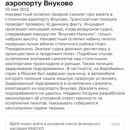
аэропорту Внуково
01 мая 2012
Неизвестный ослепил лазером самолет при взлете в
столичном аэропорту Внуково. Транспортная полиция
проводит проверку по данному факту. Инцидент
произошел минувшей ночью, когда воздушное судно,
следовавшее маршрутом "Внуково-Нальчик", только
набрало высоту. Неизвестный ослепил кабину пилота
лазерным лучом вблизи столичного района Ново-
Переделкино. Экипаж судна доложил диспетчеру о
происшествии и продолжил полет. Подобные случаи
ослепления экипажей самолетов над столичными
аэропортами происходили и раньше. Также полиция
задерживала подозреваемых. В частности, на Воробьевых
горах в Москве был задержан мужчина, в автомобиле
которого полиция нашла мощную лазерную установку.
Задержанный подозревался в ослеплении самолета,
взлетавшего из аэропорта Внуково. Доказать вину
подозреваемого не удалось. Недавно Госдума разработала
законопроект об уголовной ответственности за
ослепление пилотов. Наказывать собираются
несколькими годами тюрьмы.
ВДНХ может войти в основной список Всемирного
23:05
наследия ЮНЕСКО