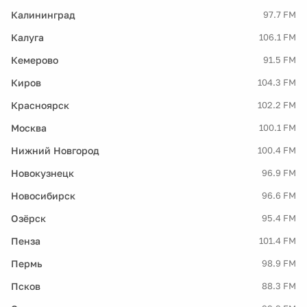
Калининград
97.7 FM
Калуга
106.1 FM
Кемерово
91.5 FM
Киров
104.3 FM
Красноярск
102.2 FM
Москва
100.1 FM
Нижний Новгород
100.4 FM
Новокузнецк
96.9 FM
Новосибирск
96.6 FM
Озёрск
95.4 FM
Пенза
101.4 FM
Пермь
98.9 FM
Псков
88.3 FM