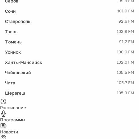
Саров
99.9 FM
Сочи
101.9 FM
Ставрополь
92.6 FM
Тверь
103.8 FM
Тюмень
91.2 FM
Усинск
100.9 FM
Ханты-Мансийск
102.0 FM
Чайковский
105.5 FM
Чита
105.7 FM
Шерегеш
105.3 FM
Расписание
Программы
Новости