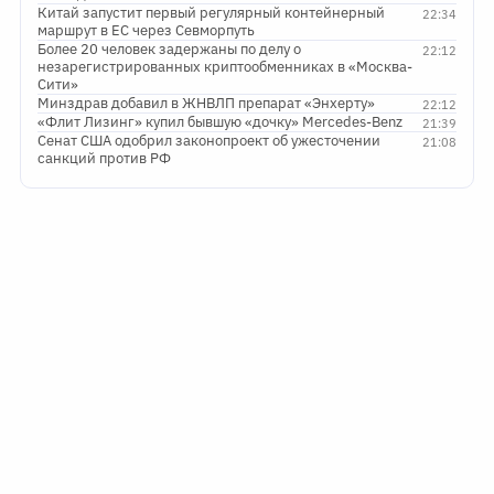
Китай запустит первый регулярный контейнерный
22:34
маршрут в ЕС через Севморпуть
Более 20 человек задержаны по делу о
22:12
незарегистрированных криптообменниках в «Москва-
Сити»
Минздрав добавил в ЖНВЛП препарат «Энхерту»
22:12
«Флит Лизинг» купил бывшую «дочку» Mercedes-Benz
21:39
Сенат США одобрил законопроект об ужесточении
21:08
санкций против РФ