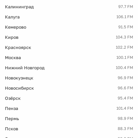
Калининград
97.7 FM
Калуга
106.1 FM
Кемерово
91.5 FM
Киров
104.3 FM
Красноярск
102.2 FM
Москва
100.1 FM
Нижний Новгород
100.4 FM
Новокузнецк
96.9 FM
Новосибирск
96.6 FM
Озёрск
95.4 FM
Пенза
101.4 FM
Пермь
98.9 FM
Псков
88.3 FM