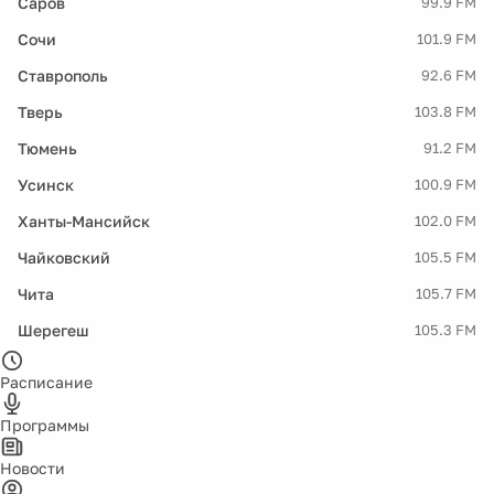
Саров
99.9 FM
Сочи
101.9 FM
Ставрополь
92.6 FM
Тверь
103.8 FM
Тюмень
91.2 FM
Усинск
100.9 FM
Ханты-Мансийск
102.0 FM
Чайковский
105.5 FM
Чита
105.7 FM
Шерегеш
105.3 FM
Расписание
Программы
Новости