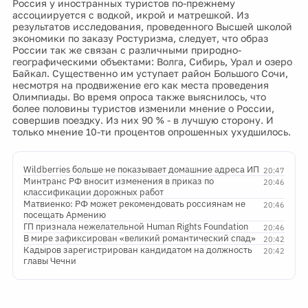
Россия у иностранных туристов по-прежнему
ассоциируется с водкой, икрой и матрешкой. Из
результатов исследования, проведенного Высшей школой
экономики по заказу Ростуризма, следует, что образ
России так же связан с различными природно-
географическими объектами: Волга, Сибирь, Урал и озеро
Байкал. Существенно им уступает район Большого Сочи,
несмотря на продвижение его как места проведения
Олимпиады. Во время опроса также выяснилось, что
более половины туристов изменили мнение о России,
совершив поездку. Из них 90 % - в лучшую сторону. И
только мнение 10-ти процентов опрошенных ухудшилось.
Wildberries больше не показывает домашние адреса ИП
20:47
Минтранс РФ вносит изменения в приказ по
20:46
классификации дорожных работ
Матвиенко: РФ может рекомендовать россиянам не
20:46
посещать Армению
ГП признала нежелательной Human Rights Foundation
20:46
В мире зафиксирован «великий романтический спад»
20:42
Кадыров зарегистрирован кандидатом на должность
20:42
главы Чечни