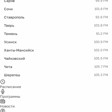
Саров
99.9 FM
Сочи
101.9 FM
Ставрополь
92.6 FM
Тверь
103.8 FM
Тюмень
91.2 FM
Усинск
100.9 FM
Ханты-Мансийск
102.0 FM
Чайковский
105.5 FM
Чита
105.7 FM
Шерегеш
105.3 FM
Расписание
Программы
Новости