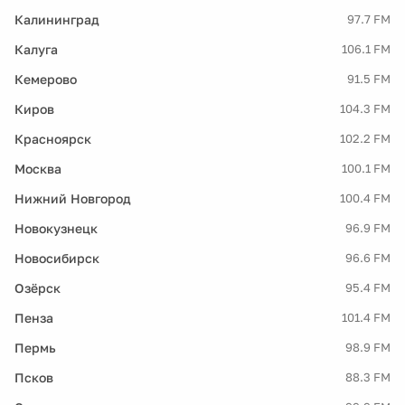
Калининград
97.7 FM
Калуга
106.1 FM
Кемерово
91.5 FM
Киров
104.3 FM
Красноярск
102.2 FM
Москва
100.1 FM
Нижний Новгород
100.4 FM
Новокузнецк
96.9 FM
Новосибирск
96.6 FM
Озёрск
95.4 FM
Пенза
101.4 FM
Пермь
98.9 FM
Псков
88.3 FM