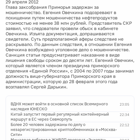
29 апреля 2012
Глава заксобрания Приморья задержан за
мошенничество. Евгения Овечкина подозревают в
похищении путем мошенничества нефтепродуктов
стоимостью не менее 38 млн рублей. Представитель СКР
заявил, что следователи провели обыск в кабинете
Овечкина. Изъята документация, допрашиваются
свидетели. Суть предполагаемой аферы следствие не
раскрывало. По данным следствия, в отношении Евгения
Овечкина возбуждено уголовное дело о мошенничестве.
Санкция статьи предусматривает наказание в виде
лишения свободы сроком до десяти лет. Евгений Овечкин,
который является членом президиума приморского
отделения «Единой России», с 2004 по 2007 годы занимал
должность вице-губернатора Приморского края в
администрации, которую до 28 февраля этого года
возглавлял Сергей Дарькин.
ВДНХ может войти в основной список Всемирного
23:05
наследия ЮНЕСКО
Китай запустит первый регулярный контейнерный
22:34
маршрут в ЕС через Севморпуть
Более 20 человек задержаны по делу о
22:12
незарегистрированных криптообменниках в «Москва-
Сити»
Минздрав добавил в ЖНВЛП препарат «Энхерту»