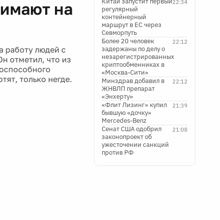
Китай запустит первый
22:34
нимают на
регулярный
контейнерный
маршрут в ЕС через
Севморпуть
Более 20 человек
22:12
 работу людей с
задержаны по делу о
незарегистрированных
н отметил, что из
криптообменниках в
доспособного
«Москва-Сити»
тят, только негде.
Минздрав добавил в
22:12
ЖНВЛП препарат
«Энхерту»
«Флит Лизинг» купил
21:39
бывшую «дочку»
Mercedes-Benz
Сенат США одобрил
21:08
законопроект об
ужесточении санкций
против РФ