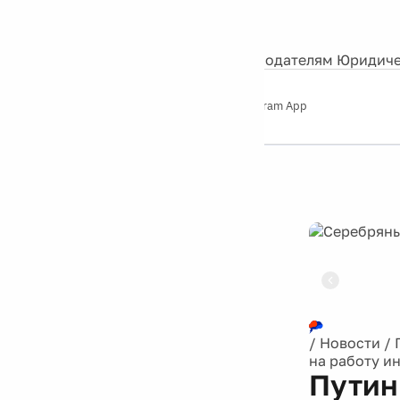
События
Контакты
О нас
Экскурсии
Silver Studio
Рекламодателям
Юридиче
Слушайте
App Store
Google Play
Telegram App
Серебряный
дождь
12+
Реклама
/
Новости
/
на работу и
Путин