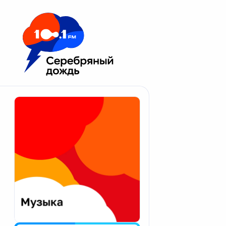
Москва 100.1 FM
Апатиты
Астрахань
Волгоград
Вологда
Екатеринбург
Иваново
Казань
Калининград
Калуга