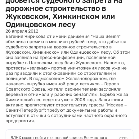
дорожное строительство в
Жуковском, Химкинском или
Одинцовском лесу
26 апреля 2012
Евгения Чирикова от имени движения "Наша Земля"
объявила премию в миллион рублей тому, кто добьется
судебного запрета на дорожное строительство в
Жуковском, Химкинском или Одинцовском лесу. Об этом
она заявила на пресс-конференции, посвященной
вырубке в Цаговском лесу близ Жуковского. Напомню,
протесты «зеленых» против уничтожения лесов уже не
раз приводили к столкновениям со строителями и
полицией. В подмосковном Железнодорожном, где
началась вырубка именной рощи летчиков – Героев
Советского Союза, жители своими телами заслоняли
деревья и отнимали у рабочих бензопИлы. Борьба же за
Химкинский лес ведется уже с 2008 года. Защитники
активно препятствуют строительству трассы "Москве –
Санкт-Петербург": требуют документы на работы и
вступают в стычки с сотрудниками частного охранного
предприятия.
ВДНХ может войти в основной список Всемирного
23:05