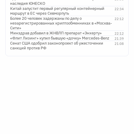
наследия ЮНЕСКО
Китай запустит первый регулярный контейнерный
22:34
маршрут в ЕС через Севморпуть
Более 20 человек задержаны по делу о
22:12
незарегистрированных криптообменниках в «Москва-
Сити»
Минздрав добавил в ЖНВЛП препарат «Энхерту»
22:12
«Флит Лизинг» купил бывшую «дочку» Mercedes-Benz
21:39
Сенат США одобрил законопроект об ужесточении
21:08
санкций против РФ