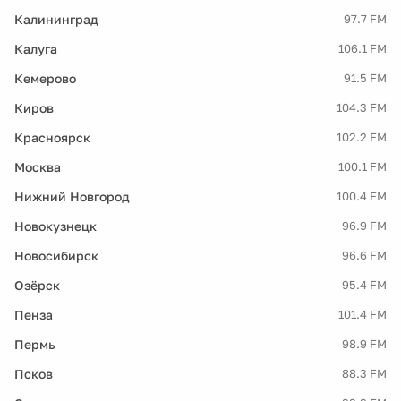
Калининград
97.7 FM
Калуга
106.1 FM
Кемерово
91.5 FM
Киров
104.3 FM
Красноярск
102.2 FM
Москва
100.1 FM
Нижний Новгород
100.4 FM
Новокузнецк
96.9 FM
Новосибирск
96.6 FM
Озёрск
95.4 FM
Пенза
101.4 FM
Пермь
98.9 FM
Псков
88.3 FM