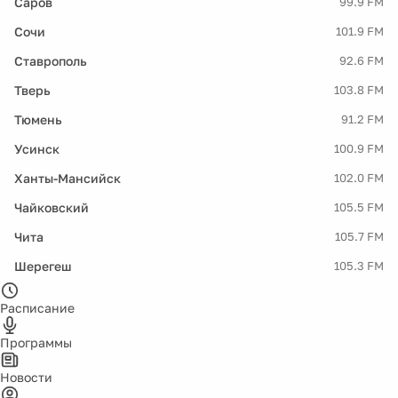
Саров
99.9 FM
Сочи
101.9 FM
Ставрополь
92.6 FM
Тверь
103.8 FM
Тюмень
91.2 FM
Усинск
100.9 FM
Ханты-Мансийск
102.0 FM
Чайковский
105.5 FM
Чита
105.7 FM
Шерегеш
105.3 FM
Расписание
Программы
Новости