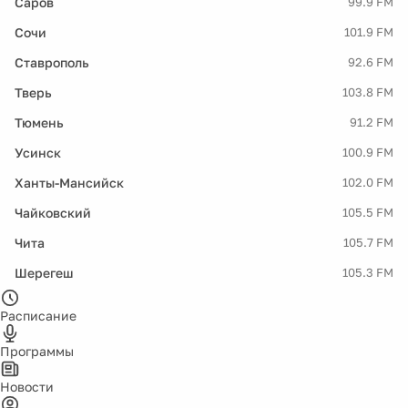
Саров
99.9 FM
Сочи
101.9 FM
Ставрополь
92.6 FM
Тверь
103.8 FM
Тюмень
91.2 FM
Усинск
100.9 FM
Ханты-Мансийск
102.0 FM
Чайковский
105.5 FM
Чита
105.7 FM
Шерегеш
105.3 FM
Расписание
Программы
Новости