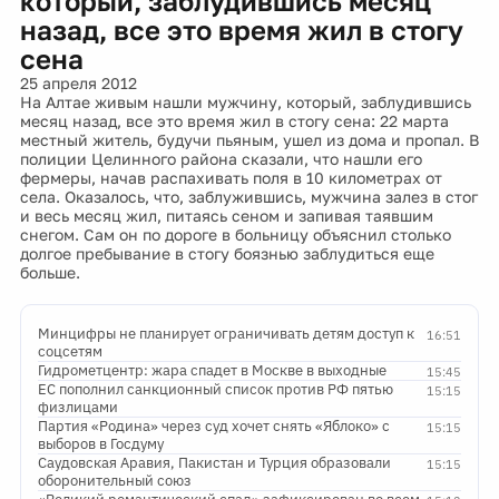
который, заблудившись месяц
назад, все это время жил в стогу
сена
25 апреля 2012
На Алтае живым нашли мужчину, который, заблудившись
месяц назад, все это время жил в стогу сена: 22 марта
местный житель, будучи пьяным, ушел из дома и пропал. В
полиции Целинного района сказали, что нашли его
фермеры, начав распахивать поля в 10 километрах от
села. Оказалось, что, заблужившись, мужчина залез в стог
и весь месяц жил, питаясь сеном и запивая таявшим
снегом. Сам он по дороге в больницу объяснил столько
долгое пребывание в стогу боязнью заблудиться еще
больше.
Минцифры не планирует ограничивать детям доступ к
16:51
соцсетям
Гидрометцентр: жара спадет в Москве в выходные
15:45
ЕС пополнил санкционный список против РФ пятью
15:15
физлицами
Партия «Родина» через суд хочет снять «Яблоко» с
15:15
выборов в Госдуму
Саудовская Аравия, Пакистан и Турция образовали
15:15
оборонительный союз