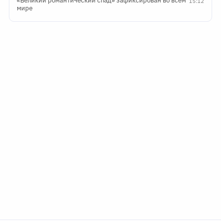
«Великий романтический спад» зафиксирован во всем
15:12
мире