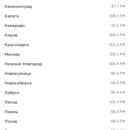
Калининград
97.7 FM
Калуга
106.1 FM
Кемерово
91.5 FM
Киров
104.3 FM
Красноярск
102.2 FM
Москва
100.1 FM
Нижний Новгород
100.4 FM
Новокузнецк
96.9 FM
Новосибирск
96.6 FM
Озёрск
95.4 FM
Пенза
101.4 FM
Пермь
98.9 FM
Псков
88.3 FM