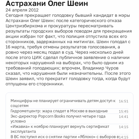
Астрахани Олег Шеин
24 апреля 2012
Сегодня прекращает голодовку бывший кандидат в мэры
Астрахани Олег Шеин: после категорического отказа
Центризбиркома и прокуратуры пересматривать
результаты городских выборов поводом для прекращения
акции избран тот факт, что полиция отпустила всех его
сторонников, задержанных на митингах. Шеин голодал с
16 марта, требуя отмены результатов голосования, а
ровно через месяц подал в суд. Через несколько дней
после этого ЦИК сделал публичное заявление о наличии
некоторых нарушений на выборах, что было одним из
требований голодающих; впрочем, Владимир Чуров
сказал, что нарушения были незначительны. После этого
Шеин заявил, что прекратит голодовку тогда, когда будут
отпущены его сторонники.
Минцифры не планирует ограничивать детям доступ к
16:51
соцсетям
Гидрометцентр: жара спадет в Москве в выходные
15:45
Экс-директор Popcorn Books получил четыре года
14:41
условно
«Ижавиа» к ноябрю планирует вернуть сертификат
14:15
эксплуатанта
В ВС поступил иск о снятии партии «Яблоко» с выборов в
14:15