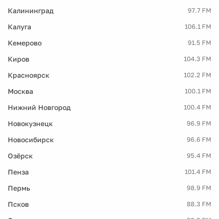
Калининград
97.7 FM
Калуга
106.1 FM
Кемерово
91.5 FM
Киров
104.3 FM
Красноярск
102.2 FM
Москва
100.1 FM
Нижний Новгород
100.4 FM
Новокузнецк
96.9 FM
Новосибирск
96.6 FM
Озёрск
95.4 FM
Пенза
101.4 FM
Пермь
98.9 FM
Псков
88.3 FM