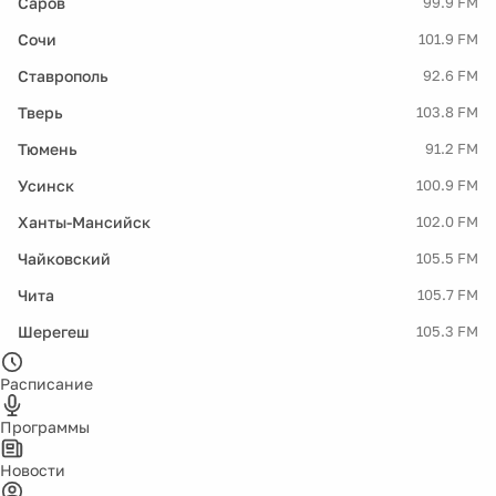
Саров
99.9 FM
Сочи
101.9 FM
Ставрополь
92.6 FM
Тверь
103.8 FM
Тюмень
91.2 FM
Усинск
100.9 FM
Ханты-Мансийск
102.0 FM
Чайковский
105.5 FM
Чита
105.7 FM
Шерегеш
105.3 FM
Расписание
Программы
Новости