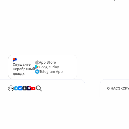
App Store
Слушайте
Google Play
Серебряный
Telegram App
дождь
О НАС
ЭКСК
12+