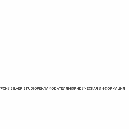
УРСИИ
SILVER STUDIO
РЕКЛАМОДАТЕЛЯМ
ЮРИДИЧЕСКАЯ ИНФОРМАЦИЯ