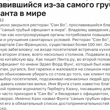
авившийся из-за самого гру
анта в мире
12
иско закрылся ресторан "Сэм Во", прославившийся благ
 "самый грубый официант в мире". Владелец заведения
, так как контролирующие органы потребовали повышен
и и улучшения санитарных условий. Ресторан "Сэм Во"
вартале Сан-Франциско, существовал более 100 лет. Он
ую забегаловку: на входе посетителей встречала кухня,
а втором этаже, всего несколько столиков. Подавали в
ю китайскую еду. Как пишет Лента.ру, во второй полов
 официант по имени Эдзел Форд Фунг, который был изве
нтам, ругался, бил тарелки и жаловался на слишком мал
ел обыкновение убирать со стола до того, как клиент п
выбор посетителей, подсаживал незнакомых людей друг
 давать клиентам вилки. Имя Фунга стало известно бла
ой премии журналисту Герберту Каэну, писавшему для 
н часто приходил в "Сэм Во" и беседовал с официантом,
говорах. Именно Каэн назвал Фунга "самым грубым офи
ил его в обязательный список достопримечательностей 
ско.