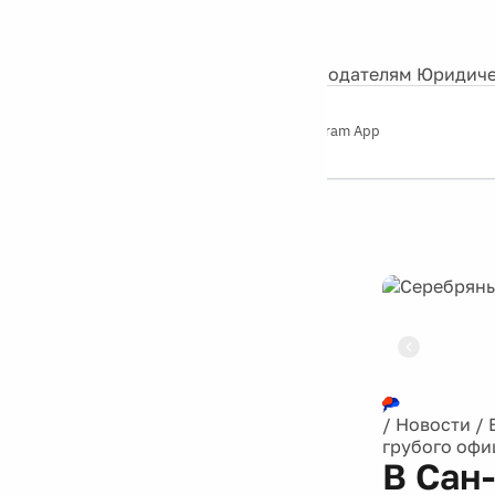
События
Контакты
О нас
Экскурсии
Silver Studio
Рекламодателям
Юридиче
Слушайте
App Store
Google Play
Telegram App
Серебряный
дождь
12+
Реклама
/
Новости
/
грубого офи
В Сан