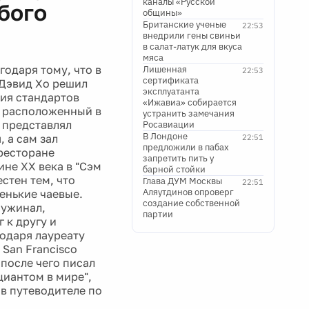
каналы «Русской
бого
общины»
Британские ученые
22:53
внедрили гены свиньи
в салат-латук для вкуса
мяса
одаря тому, что в
Лишенная
22:53
сертификата
 Дэвид Хо решил
эксплуатанта
ия стандартов
«Ижавиа» собирается
, расположенный в
устранить замечания
 представлял
Росавиации
В Лондоне
 а сам зал
22:51
предложили в пабах
 ресторане
запретить пить у
ине XX века в "Сэм
барной стойки
стен тем, что
Глава ДУМ Москвы
22:51
Аляутдинов опроверг
енькие чаевые.
создание собственной
оужинал,
партии
 к другу и
годаря лауреату
San Francisco
 после чего писал
циантом в мире",
в путеводителе по