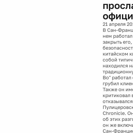
просл
офици
21 апреля 20
В Сан-Франц
нем работал
закрыть его
безопасност
китайском к
собой типичн
находился н
традиционну
Во" работал
грубил клие
Также он им
критиковал 
отказывался
Пулицеровск
Chronicle. О
об этих раз
он же включ
Сан-Франци