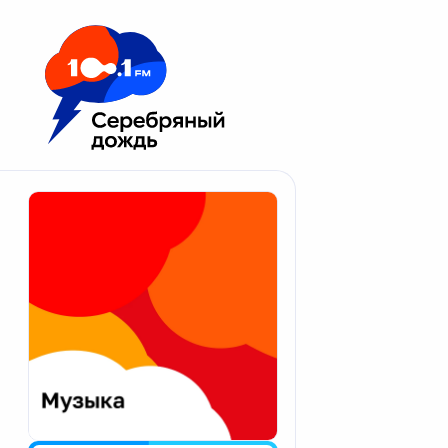
Москва 100.1 FM
Апатиты
Астрахань
Волгоград
Вологда
Екатеринбург
Иваново
Казань
Калининград
Калуга