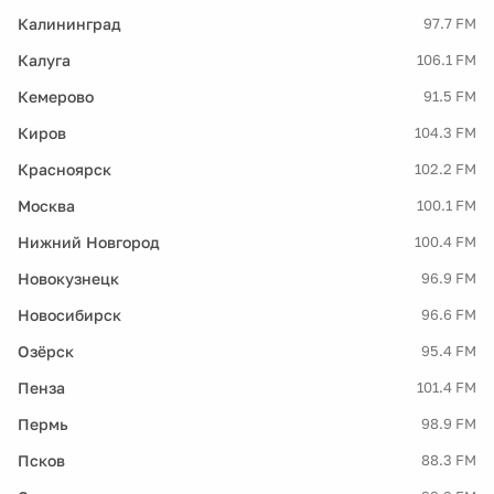
Калининград
97.7 FM
Калуга
106.1 FM
Кемерово
91.5 FM
Киров
104.3 FM
Красноярск
102.2 FM
Москва
100.1 FM
Нижний Новгород
100.4 FM
Новокузнецк
96.9 FM
Новосибирск
96.6 FM
Озёрск
95.4 FM
Пенза
101.4 FM
Пермь
98.9 FM
Псков
88.3 FM