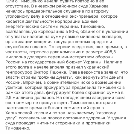
Юлию Тимошенко начали судить повторно в ее
отсутствие. В киевском районном суде Харькова
началось предварительное слушание по второму
уголовному делу в отношении экс-премьера, которое
касается деятельности корпорации Единые
энергетические системы Украины. Тимошенко,
возглавлявшую корпорацию в 90-х, обвиняют в уклонении
от уплаты налогов на сумму свыше миллиона долларов,
организации хищения государственных средств и
служебном подлоге. По версии следствия, экс-премьер, в
частности, перевела долг компании в размере 405,5
миллиона долларов перед министерством обороны
России на государственный бюджет Украины. Наличие
этого долга в начале апреля признал украинский
генпрокурор Виктор Пшонка. Глава ведомства заявил, что
власти страны "должны думать", как вернуть эти деньги
России. Впрочем, в обвинительном иске о возмещении
убытков, который прокуратура предъявила Тимошенко в
рамках этого дела, фигурирует более скромная сумма в
2,5 миллиона долларов. На сегодняшнем заседании сама
экс-премьер не присутствует. Тимошенко, которая в
настоящее время отбывает семилетний срок в
Харьковской колонии по так называемому "газовому
делу", сослалась на плохое состояние здоровья. У здания
суда проводят митинги сторонники и противники
Тимошенко.