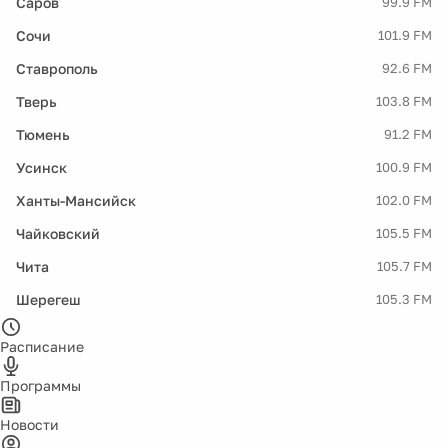
Саров
99.9 FM
Сочи
101.9 FM
Ставрополь
92.6 FM
Тверь
103.8 FM
Тюмень
91.2 FM
Усинск
100.9 FM
Ханты-Мансийск
102.0 FM
Чайковский
105.5 FM
Чита
105.7 FM
Шерегеш
105.3 FM
Расписание
Программы
Новости