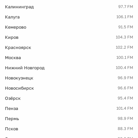
Калининград
97.7 FM
Калуга
106.1 FM
Кемерово
91.5 FM
Киров
104.3 FM
Красноярск
102.2 FM
Москва
100.1 FM
Нижний Новгород
100.4 FM
Новокузнецк
96.9 FM
Новосибирск
96.6 FM
Озёрск
95.4 FM
Пенза
101.4 FM
Пермь
98.9 FM
Псков
88.3 FM