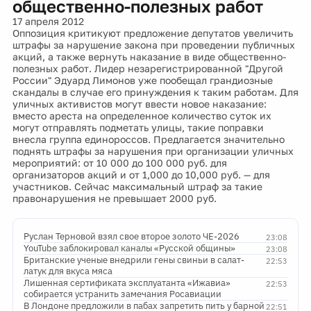
общественно-полезных работ
17 апреля 2012
Оппозиция критикуют предложение депутатов увеличить
штрафы за нарушение закона при проведении публичных
акций, а также вернуть наказание в виде общественно-
полезных работ. Лидер незарегистрированной "Другой
России" Эдуард Лимонов уже пообещал грандиозные
скандалы в случае его принуждения к таким работам. Для
уличных активистов могут ввести новое наказание:
вместо ареста на определенное количество суток их
могут отправлять подметать улицы, такие поправки
внесла группа единороссов. Предлагается значительно
поднять штрафы за нарушения при организации уличных
мероприятий: от 10 000 до 100 000 руб. для
организаторов акций и от 1,000 до 10,000 руб. — для
участников. Сейчас максимальный штраф за такие
правонарушения не превышает 2000 руб.
Руслан Терновой взял свое второе золото ЧЕ-2026
23:08
YouTube заблокировал каналы «Русской общины»
23:08
Британские ученые внедрили гены свиньи в салат-
22:53
латук для вкуса мяса
Лишенная сертификата эксплуатанта «Ижавиа»
22:53
собирается устранить замечания Росавиации
В Лондоне предложили в пабах запретить пить у барной
22:51