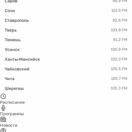
Саров
99.9 FM
Сочи
101.9 FM
Ставрополь
92.6 FM
Тверь
103.8 FM
Тюмень
91.2 FM
Усинск
100.9 FM
Ханты-Мансийск
102.0 FM
Чайковский
105.5 FM
Чита
105.7 FM
Шерегеш
105.3 FM
Расписание
Программы
Новости