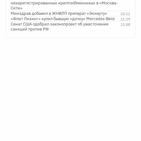
незарегистрированных криптообменниках в «Москва-
Сити»
Минздрав добавил в ЖНВЛП препарат «Энхерту»
22:12
«Флит Лизинг» купил бывшую «дочку» Mercedes-Benz
21:39
Сенат США одобрил законопроект об ужесточении
21:08
санкций против РФ