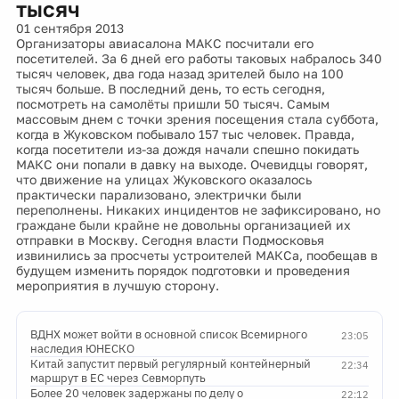
тысяч
01 сентября 2013
Организаторы авиасалона МАКС посчитали его
посетителей. За 6 дней его работы таковых набралось 340
тысяч человек, два года назад зрителей было на 100
тысяч больше. В последний день, то есть сегодня,
посмотреть на самолёты пришли 50 тысяч. Самым
массовым днем с точки зрения посещения стала суббота,
когда в Жуковском побывало 157 тыс человек. Правда,
когда посетители из-за дождя начали спешно покидать
МАКС они попали в давку на выходе. Очевидцы говорят,
что движение на улицах Жуковского оказалось
практически парализовано, электрички были
переполнены. Никаких инцидентов не зафиксировано, но
граждане были крайне не довольны организацией их
отправки в Москву. Сегодня власти Подмосковья
извинились за просчеты устроителей МАКСа, пообещав в
будущем изменить порядок подготовки и проведения
мероприятия в лучшую сторону.
ВДНХ может войти в основной список Всемирного
23:05
наследия ЮНЕСКО
Китай запустит первый регулярный контейнерный
22:34
маршрут в ЕС через Севморпуть
Более 20 человек задержаны по делу о
22:12