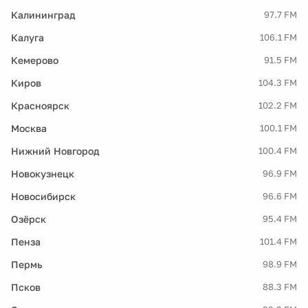
Калининград
97.7 FM
Калуга
106.1 FM
Кемерово
91.5 FM
Киров
104.3 FM
Красноярск
102.2 FM
Москва
100.1 FM
Нижний Новгород
100.4 FM
Новокузнецк
96.9 FM
Новосибирск
96.6 FM
Озёрск
95.4 FM
Пенза
101.4 FM
Пермь
98.9 FM
Псков
88.3 FM