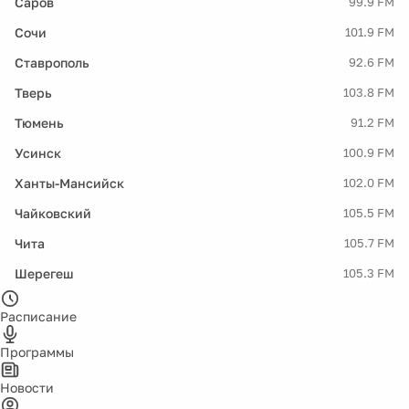
Саров
99.9 FM
Сочи
101.9 FM
Ставрополь
92.6 FM
Тверь
103.8 FM
Тюмень
91.2 FM
Усинск
100.9 FM
Ханты-Мансийск
102.0 FM
Чайковский
105.5 FM
Чита
105.7 FM
Шерегеш
105.3 FM
Расписание
Программы
Новости