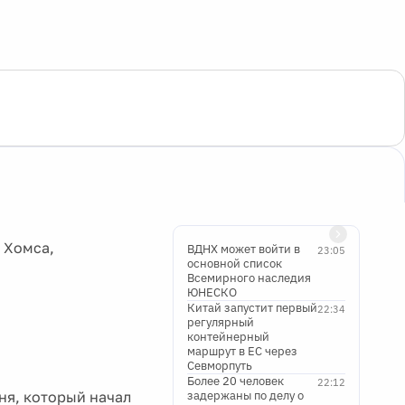
 Хомса,
ВДНХ может войти в
23:05
основной список
Всемирного наследия
ЮНЕСКО
Китай запустит первый
22:34
регулярный
контейнерный
маршрут в ЕС через
Севморпуть
Более 20 человек
22:12
ня, который начал
задержаны по делу о