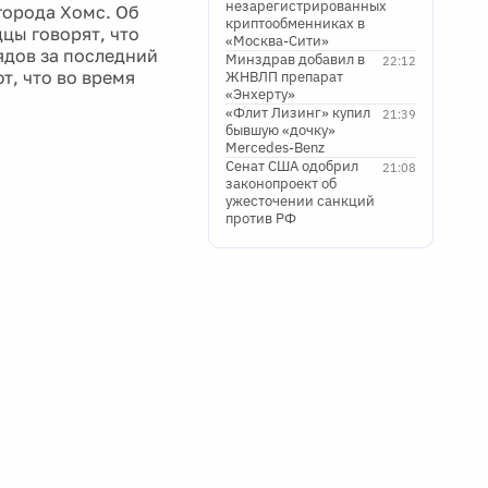
незарегистрированных
города Хомс. Об
криптообменниках в
цы говорят, что
«Москва-Сити»
ядов за последний
Минздрав добавил в
22:12
т, что во время
ЖНВЛП препарат
«Энхерту»
«Флит Лизинг» купил
21:39
бывшую «дочку»
Mercedes-Benz
Сенат США одобрил
21:08
законопроект об
ужесточении санкций
против РФ