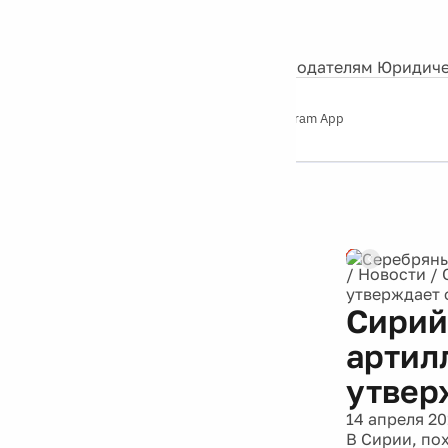
События
Контакты
О нас
Экскурсии
Silver Studio
Рекламодателям
Юридиче
Слушайте
App Store
Google Play
Telegram App
Серебряный
дождь
12+
Реклама
/
Новости
/
утверждает 
Сирий
артил
утвер
14 апреля 20
В Сирии, по