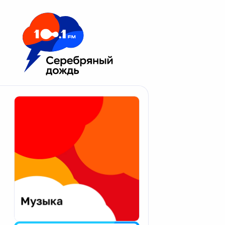
Москва 100.1 FM
Апатиты
Астрахань
Волгоград
Вологда
Екатеринбург
Иваново
Казань
Калининград
Калуга