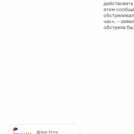
действовать
этом сообща
обстреливал
час», – зая
обстрела бы
App Store