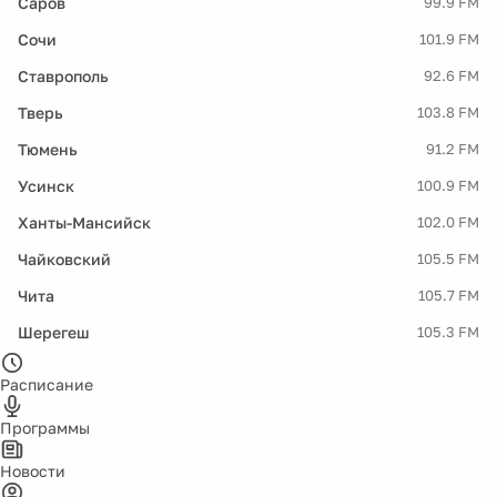
Саров
99.9 FM
Сочи
101.9 FM
Ставрополь
92.6 FM
Тверь
103.8 FM
Тюмень
91.2 FM
Усинск
100.9 FM
Ханты-Мансийск
102.0 FM
Чайковский
105.5 FM
Чита
105.7 FM
Шерегеш
105.3 FM
Расписание
Программы
Новости