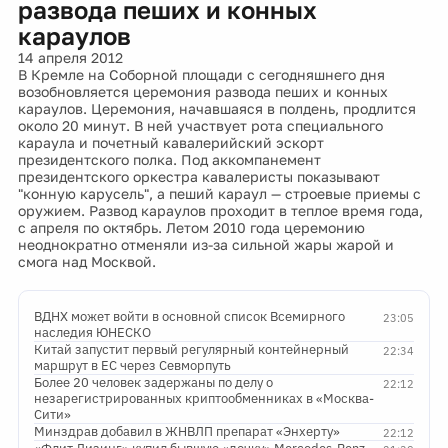
развода пеших и конных
караулов
14 апреля 2012
В Кремле на Соборной площади с сегодняшнего дня
возобновляется церемония развода пеших и конных
караулов. Церемония, начавшаяся в полдень, продлится
около 20 минут. В ней участвует рота специального
караула и почетный кавалерийский эскорт
президентского полка. Под аккомпанемент
президентского оркестра кавалеристы показывают
"конную карусель", а пеший караул — строевые приемы с
оружием. Развод караулов проходит в теплое время года,
с апреля по октябрь. Летом 2010 года церемонию
неоднократно отменяли из-за сильной жары жарой и
смога над Москвой.
ВДНХ может войти в основной список Всемирного
23:05
наследия ЮНЕСКО
Китай запустит первый регулярный контейнерный
22:34
маршрут в ЕС через Севморпуть
Более 20 человек задержаны по делу о
22:12
незарегистрированных криптообменниках в «Москва-
Сити»
Минздрав добавил в ЖНВЛП препарат «Энхерту»
22:12