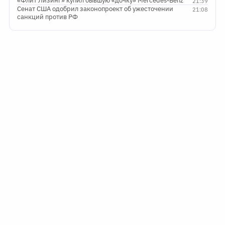
«Флит Лизинг» купил бывшую «дочку» Mercedes-Benz
21:39
Сенат США одобрил законопроект об ужесточении
21:08
санкций против РФ