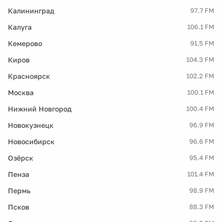
Калининград
97.7 FM
Калуга
106.1 FM
Кемерово
91.5 FM
Киров
104.3 FM
Красноярск
102.2 FM
Москва
100.1 FM
Нижний Новгород
100.4 FM
Новокузнецк
96.9 FM
Новосибирск
96.6 FM
Озёрск
95.4 FM
Пенза
101.4 FM
Пермь
98.9 FM
Псков
88.3 FM