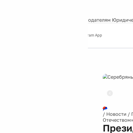
События
Контакты
О нас
Экскурсии
Silver Studio
Рекламодателям
Юридиче
Слушайте
App Store
Google Play
Telegram App
Серебряный
дождь
12+
Реклама
/
Новости
/
Отечеством
Прези