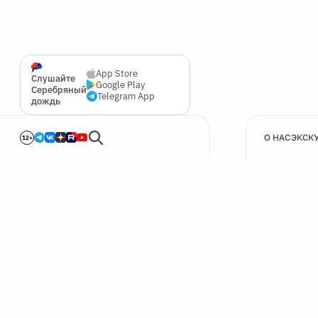
App Store
Слушайте
Google Play
Серебряный
Telegram App
дождь
О НАС
ЭКСК
12+
🍪
Мы используем cookie для улучшения работы сайта.