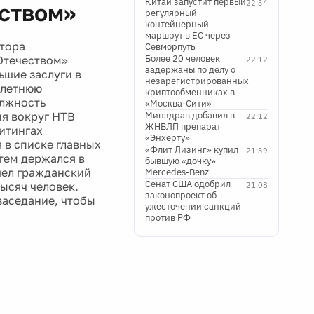
Китай запустит первый
22:34
еством»
регулярный
контейнерный
маршрут в ЕС через
тора
Севморпуть
Более 20 человек
Отечеством»
22:12
задержаны по делу о
ьшие заслуги в
незарегистрированных
олетнюю
криптообменниках в
олжность
«Москва-Сити»
ия вокруг НТВ
Минздрав добавил в
22:12
ЖНВЛП препарат
итингах
«Энхерту»
 в списке главных
«Флит Лизинг» купил
21:39
атем держался в
бывшую «дочку»
шел гражданский
Mercedes-Benz
Сенат США одобрил
ысяч человек.
21:08
законопроект об
заседание, чтобы
ужесточении санкций
против РФ