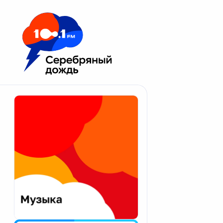
Москва 100.1 FM
Апатиты
Астрахань
Волгоград
Вологда
Екатеринбург
Иваново
Казань
Калининград
Калуга