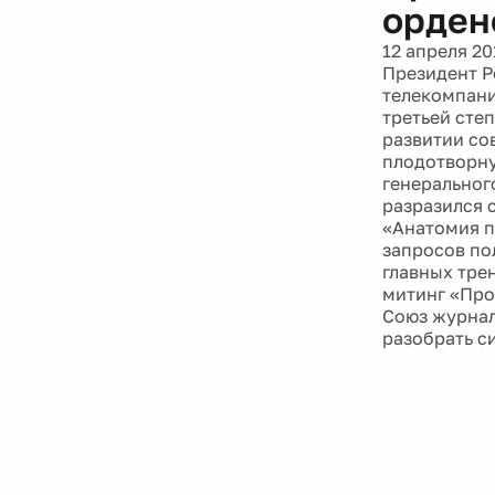
орден
12 апреля 20
Президент Р
телекомпани
третьей степ
развитии со
плодотворну
генеральног
разразился 
«Анатомия п
запросов пол
главных тре
митинг «Про
Союз журнал
разобрать с