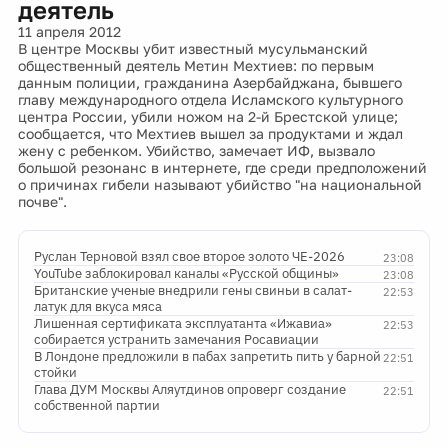
деятель
11 апреля 2012
В центре Москвы убит известный мусульманский
общественный деятель Метин Мехтиев: по первым
данным полиции, гражданина Азербайджана, бывшего
главу международного отдела Исламского культурного
центра России, убили ножом на 2-й Брестской улице;
сообщается, что Мехтиев вышел за продуктами и ждал
жену с ребенком. Убийство, замечает ИФ, вызвало
большой резонанс в интернете, где среди предположений
о причинах гибели называют убийство "на национальной
почве".
Руслан Терновой взял свое второе золото ЧЕ-2026
23:08
YouTube заблокировал каналы «Русской общины»
23:08
Британские ученые внедрили гены свиньи в салат-
22:53
латук для вкуса мяса
Лишенная сертификата эксплуатанта «Ижавиа»
22:53
собирается устранить замечания Росавиации
В Лондоне предложили в пабах запретить пить у барной
22:51
стойки
Глава ДУМ Москвы Аляутдинов опроверг создание
22:51
собственной партии