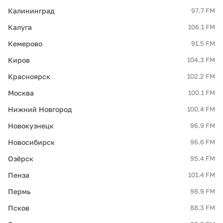
Калининград
97.7 FM
Калуга
106.1 FM
Кемерово
91.5 FM
Киров
104.3 FM
Красноярск
102.2 FM
Москва
100.1 FM
Нижний Новгород
100.4 FM
Новокузнецк
96.9 FM
Новосибирск
96.6 FM
Озёрск
95.4 FM
Пенза
101.4 FM
Пермь
98.9 FM
Псков
88.3 FM