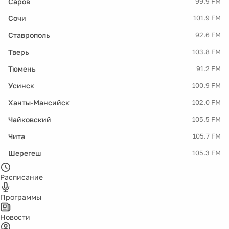
Саров
99.9 FM
Сочи
101.9 FM
Ставрополь
92.6 FM
Тверь
103.8 FM
Тюмень
91.2 FM
Усинск
100.9 FM
Ханты-Мансийск
102.0 FM
Чайковский
105.5 FM
Чита
105.7 FM
Шерегеш
105.3 FM
Расписание
Программы
Новости