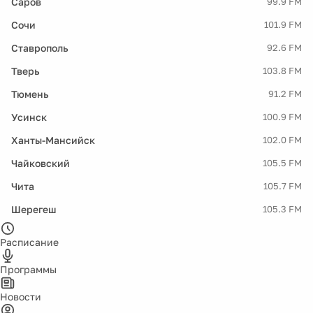
Саров
99.9 FM
Сочи
101.9 FM
Ставрополь
92.6 FM
Тверь
103.8 FM
Тюмень
91.2 FM
Усинск
100.9 FM
Ханты-Мансийск
102.0 FM
Чайковский
105.5 FM
Чита
105.7 FM
Шерегеш
105.3 FM
Расписание
Программы
Новости