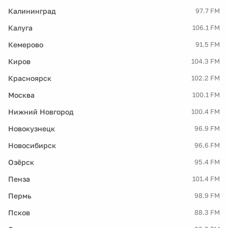
Калининград
97.7 FM
Калуга
106.1 FM
Кемерово
91.5 FM
Киров
104.3 FM
Красноярск
102.2 FM
Москва
100.1 FM
Нижний Новгород
100.4 FM
Новокузнецк
96.9 FM
Новосибирск
96.6 FM
Озёрск
95.4 FM
Пенза
101.4 FM
Пермь
98.9 FM
Псков
88.3 FM