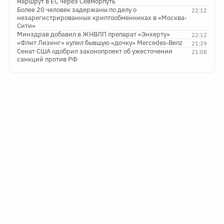
маршрут в ЕС через Севморпуть
Более 20 человек задержаны по делу о
22:12
незарегистрированных криптообменниках в «Москва-
Сити»
Минздрав добавил в ЖНВЛП препарат «Энхерту»
22:12
«Флит Лизинг» купил бывшую «дочку» Mercedes-Benz
21:39
Сенат США одобрил законопроект об ужесточении
21:08
санкций против РФ