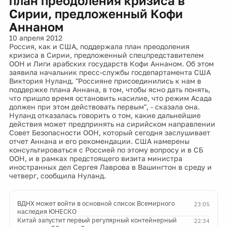
план преодоления кризиса в
Сирии, предложенный Кофи
Аннаном
10 апреля 2012
Россия, как и США, поддержала план преодоления
кризиса в Сирии, предложенный спецпредставителем
ООН и Лиги арабских государств Кофи Аннаном. Об этом
заявила начальник пресс-службы госдепартамента США
Виктория Нуланд. "Россияне присоединились к нам в
поддержке плана Аннана, в том, чтобы ясно дать понять,
что пришло время остановить насилие, что режим Асада
должен при этом действовать первым", - сказала она.
Нуланд отказалась говорить о том, какие дальнейшие
действия может предпринять на сирийском направлении
Совет Безопасности ООН, который сегодня заслушивает
отчет Аннана и его рекомендации. США намерены
консультироваться с Россией по этому вопросу и в СБ
ООН, и в рамках предстоящего визита министра
иностранных дел Сергея Лаврова в Вашингтон в среду и
четверг, сообщила Нуланд.
ВДНХ может войти в основной список Всемирного
23:05
наследия ЮНЕСКО
Китай запустит первый регулярный контейнерный
22:34