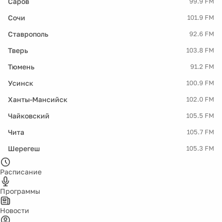
Саров
99.9 FM
Сочи
101.9 FM
Ставрополь
92.6 FM
Тверь
103.8 FM
Тюмень
91.2 FM
Усинск
100.9 FM
Ханты-Мансийск
102.0 FM
Чайковский
105.5 FM
Чита
105.7 FM
Шерегеш
105.3 FM
Расписание
Программы
Новости