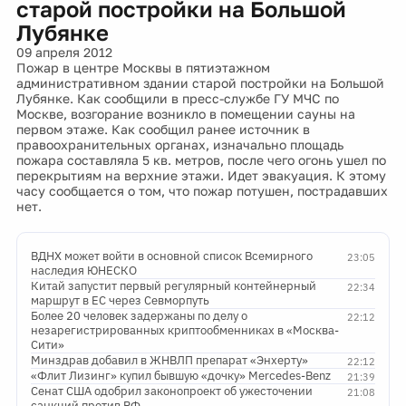
старой постройки на Большой
Лубянке
09 апреля 2012
Пожар в центре Москвы в пятиэтажном
административном здании старой постройки на Большой
Лубянке. Как сообщили в пресс-службе ГУ МЧС по
Москве, возгорание возникло в помещении сауны на
первом этаже. Как сообщил ранее источник в
правоохранительных органах, изначально площадь
пожара составляла 5 кв. метров, после чего огонь ушел по
перекрытиям на верхние этажи. Идет эвакуация. К этому
часу сообщается о том, что пожар потушен, пострадавших
нет.
ВДНХ может войти в основной список Всемирного
23:05
наследия ЮНЕСКО
Китай запустит первый регулярный контейнерный
22:34
маршрут в ЕС через Севморпуть
Более 20 человек задержаны по делу о
22:12
незарегистрированных криптообменниках в «Москва-
Сити»
Минздрав добавил в ЖНВЛП препарат «Энхерту»
22:12
«Флит Лизинг» купил бывшую «дочку» Mercedes-Benz
21:39
Сенат США одобрил законопроект об ужесточении
21:08
санкций против РФ