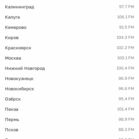
Калининград
97.7 FM
Калуга
106.1 FM
Кемерово
91.5 FM
Киров
104.3 FM
Красноярск
102.2 FM
Москва
100.1 FM
Нижний Новгород
100.4 FM
Новокузнецк
96.9 FM
Новосибирск
96.6 FM
Озёрск
95.4 FM
Пенза
101.4 FM
Пермь
98.9 FM
Псков
88.3 FM