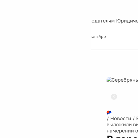
События
Контакты
О нас
Экскурсии
Silver Studio
Рекламодателям
Юридиче
Слушайте
App Store
Google Play
Telegram App
Серебряный
дождь
12+
Реклама
/
Новости
/
выложили ви
намерении о