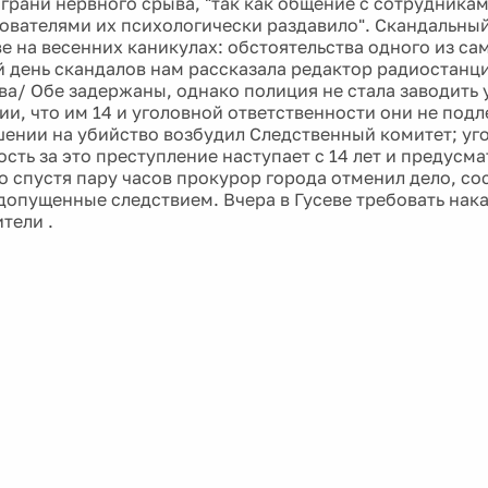
 грани нервного срыва, "так как общение с сотрудника
дователями их психологически раздавило". Скандальный
ве на весенних каникулах: обстоятельства одного из са
 день скандалов нам рассказала редактор радиостанц
ва/ Обе задержаны, однако полиция не стала заводить 
и, что им 14 и уголовной ответственности они не подл
шении на убийство возбудил Следственный комитет; уг
ость за это преступление наступает с 14 лет и предусм
ко спустя пару часов прокурор города отменил дело, со
допущенные следствием. Вчера в Гусеве требовать нак
тели .