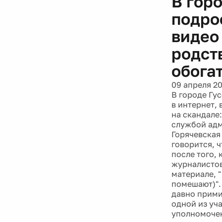
В гор
подро
видео
родст
обога
09 апреля 2
В городе Гу
в интернет,
на скандале
службой адм
Горячевская
говорится, 
после того,
журналистов 
материале, "
помешают)".
давно прими
одной из уч
уполномочен