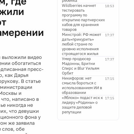
м, где
ребенка
Wildberries начнет
18:53
ожили
тестировать
программу по
ют
открытию партнерских
хабов для хранения
намерении
товаров
Минстрой: РФ может
17:37
дать»прикурить»
любой стране по
уровню исполнения
строящегося жилья
 и выложили видео
Умер продюсер
17:37
ении обогатиться
Мадонны, Бритни
Спирс и Blur Уильям
одписанная пресс-
Орбит
, как Дарья
Никифоров: нет
17:15
рукову. В статье
смысла бороться с
администрации
использованием ИИ в
 Москвы и
образовании
«Яблоко» подаст иск к
 что, написано в
17:15
лидеру «Родины» о
ье никогда не
защите деловой
их, что девушки
репутации
ационного фона у
том же заявила
 слов, обе