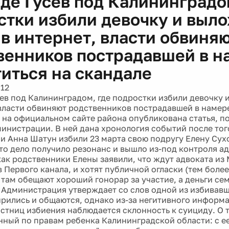
оде Гусев под Калининградо
стки избили девочку и выл
 в интернет, власти обвиня
венников пострадавшей в 
титься на скандале
012
сев под Калининградом, где подростки избили девочку
 власти обвиняют родственников пострадавшей в намер
: на официальном сайте района опубликована статья, п
инистрации. В ней дана хронология событий после того
 и Анна Шатун избили 23 марта свою подругу Елену Сухо
что дело получило резонанс и вышло из-под контроля 
 как родственники Елены заявили, что ждут адвоката из
Первого канала, и хотят публичной огласки (тем более
 там обещают хороший гонорар за участие, а деньги сем
 Администрация утверждает со слов одной из избивавш
рились и общаются, однако из-за негитивного информ
астниц избиения наблюдается склонность к суициду. О 
ный по правам ребенка Калининградской области: с ее