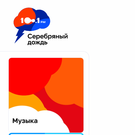
Москва 100.1 FM
Апатиты
Астрахань
Волгоград
Вологда
Екатеринбург
Иваново
Казань
Калининград
Калуга