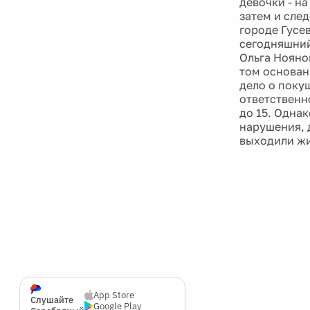
девочки - на
затем и сле
городе Гусе
сегодняшний
Ольга Нояно
том основани
дело о поку
ответственн
до 15. Одна
нарушения, 
выходили жи
App Store
Слушайте
Google Play