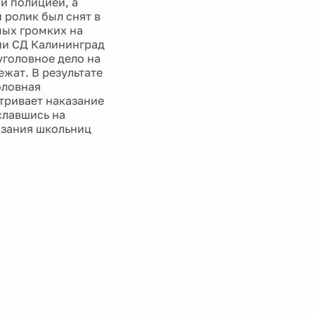
ми полицией, а
 ролик был снят в
мых громких на
ии СД Калининград
уголовное дело на
ежат. В результате
оловная
атривает наказание
славшись на
азания школьниц