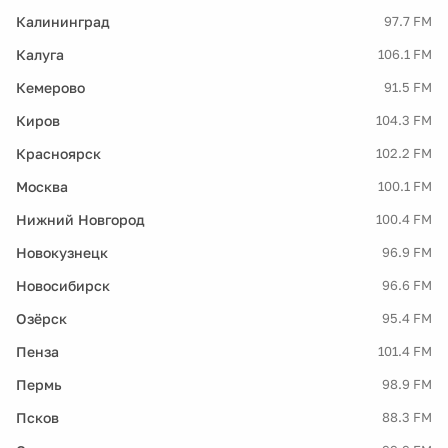
Калининград
97.7 FM
Калуга
106.1 FM
Кемерово
91.5 FM
Киров
104.3 FM
Красноярск
102.2 FM
Москва
100.1 FM
Нижний Новгород
100.4 FM
Новокузнецк
96.9 FM
Новосибирск
96.6 FM
Озёрск
95.4 FM
Пенза
101.4 FM
Пермь
98.9 FM
Псков
88.3 FM