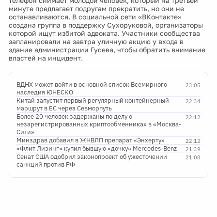
телефон снимает молодой человек, который на третьей
минуте предлагает подругам прекратить, но они не
останавливаются. В социальной сети «ВКонтакте»
создана группа в поддержку Сухоруковой, организаторы
которой ищут избитой адвоката. Участники сообщества
запланировали на завтра уличную акцию у входа в
здание администрации Гусева, чтобы обратить внимание
властей на инцидент.
ВДНХ может войти в основной список Всемирного
23:05
наследия ЮНЕСКО
Китай запустит первый регулярный контейнерный
22:34
маршрут в ЕС через Севморпуть
Более 20 человек задержаны по делу о
22:12
незарегистрированных криптообменниках в «Москва-
Сити»
Минздрав добавил в ЖНВЛП препарат «Энхерту»
22:12
«Флит Лизинг» купил бывшую «дочку» Mercedes-Benz
21:39
Сенат США одобрил законопроект об ужесточении
21:08
санкций против РФ