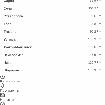
Саров
99.9 FM
Сочи
101.9 FM
Ставрополь
92.6 FM
Тверь
103.8 FM
Тюмень
91.2 FM
Усинск
100.9 FM
Ханты-Мансийск
102.0 FM
Чайковский
105.5 FM
Чита
105.7 FM
Шерегеш
105.3 FM
Расписание
Программы
Новости