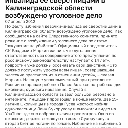
инвалида ее сверстницами в
Калиниградской области
возбуждено уголовное дело
07 апреля 2012
По факту избиения девочки-инвалида ее сверстницами в
Калиниградской области возбуждено уголовное дело. Как
сообщается на сайте Следственного комитета, принято
решение о возбуждении уголовного дела по статье
"покушение на убийство". Официальный представитель
СК Владимир Маркин заявил, что «уголовная
ответственность за совершение этого преступления по
российскому законодательству наступает с 14 лет»,
подростки уже должны осознавать свои действия. «Это
должно послужить уроком всем лицам, совершающим
жестокие преступления в отношении детей», – сказал
Маркин. Накануне уполномоченный при президенте
России по правам ребенка Павел Астахов потребовал для
школьниц сурового наказания. Случай в
Калининградской области вызвал большой резонанс в
интернете. Инцидент произошел в конце марта. Две 15-
летние школьницы из города Гусев жестоко избили
одноклассницу Лену Сухорукову и выложили видео на
YouTube, где оно собрало тысячи просмотров. Одна из
школьниц держит лежащую на земле Сухорукову, а
вторая бьет ее ногами по голове. Избиение на мобильный