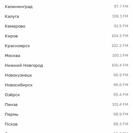
Калининград
97.7 FM
Калуга
106.1 FM
Кемерово
91.5 FM
Киров
104.3 FM
Красноярск
102.2 FM
Москва
100.1 FM
Нижний Новгород
100.4 FM
Новокузнецк
96.9 FM
Новосибирск
96.6 FM
Озёрск
95.4 FM
Пенза
101.4 FM
Пермь
98.9 FM
Псков
88.3 FM