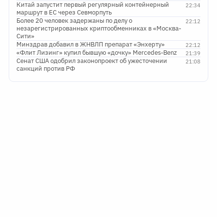
Китай запустит первый регулярный контейнерный
22:34
маршрут в ЕС через Севморпуть
Более 20 человек задержаны по делу о
22:12
незарегистрированных криптообменниках в «Москва-
Сити»
Минздрав добавил в ЖНВЛП препарат «Энхерту»
22:12
«Флит Лизинг» купил бывшую «дочку» Mercedes-Benz
21:39
Сенат США одобрил законопроект об ужесточении
21:08
санкций против РФ