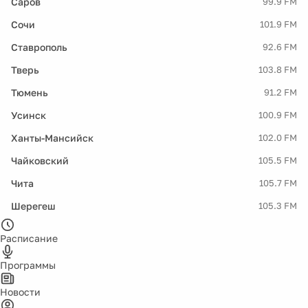
Саров
99.9 FM
Сочи
101.9 FM
Ставрополь
92.6 FM
Тверь
103.8 FM
Тюмень
91.2 FM
Усинск
100.9 FM
Ханты-Мансийск
102.0 FM
Чайковский
105.5 FM
Чита
105.7 FM
Шерегеш
105.3 FM
Расписание
Программы
Новости