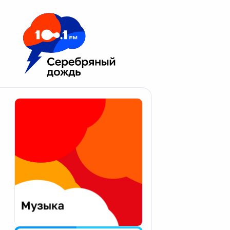
Москва 100.1 FM
Апатиты
Астрахань
Волгоград
Вологда
Екатеринбург
Иваново
Казань
Калининград
Калуга