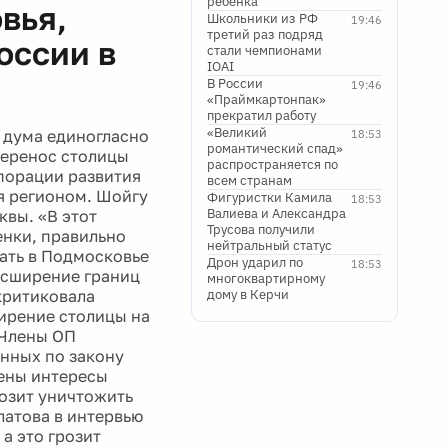
ребенка
вья,
Школьники из РФ
19:46
третий раз подряд
оссии в
стали чемпионами
IOAI
В России
19:46
«Праймкартонпак»
прекратил работу
«Великий
 дума единогласно
18:53
романтический спад»
перенос столицы
распространяется по
рпорации развития
всем странам
я регионом. Шойгу
Фигуристки Камила
18:53
Валиева и Александра
квы. «В этот
Трусова получили
енки, правильно
нейтральный статус
вать в Подмосковье
Дрон ударил по
18:53
расширение границ
многоквартирному
критиковала
дому в Керчи
ирение столицы на
 Члены ОП
енных по закону
тены интересы
розит уничтожить
латова в интервью
а это грозит