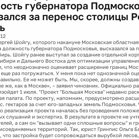
ость губернатора Подмоско
зался за перенос столицы Р
ь
012
ергей Шойгу, которого накануне Московская областная
а должность губернатора Подмосковья, высказался за 
бирь. Шойгу ранее выступал за создание отдельной ко
ибири и Дальнего Востока для оптимизации управлени
л, что неоднозначно оценивает расширение границ Мос
 еще раз погружаться. У меня пока нет однозначной оц
равильно. Ее не может быть. Мы, скорее, должны созда
ие же, как в Москве», – заявил чиновник. Официально 
зойдет 1 июля. "Проект "Большая Москва" недавно рас
я палата. По проекту, напомним, предусмотрено расш
ыс. гектаров за счет юго-западных земель Подмосковья.
то реализация проекта началась без проведения полож
х слушаний и экспертиз. В результате в проекте не уч
елей, а сам он "вызывает одни сплошные вопросы" и г
исоединяемых территорий. Так, юрист Гринпис Ольга Б
, что застройка будет сопровождаться вырубкой лесов, 