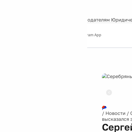
События
Контакты
О нас
Экскурсии
Silver Studio
Рекламодателям
Юридиче
Слушайте
App Store
Google Play
Telegram App
Серебряный
дождь
12+
Реклама
/
Новости
/
высказался 
Серге