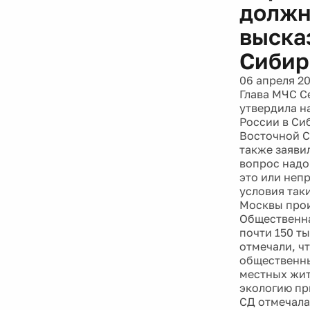
должн
выска
Сибир
06 апреля 2
Глава МЧС С
утвердила н
России в Си
Восточной С
также заяви
вопрос надо
это или неп
условия так
Москвы прои
Общественна
почти 150 т
отмечали, ч
общественны
местных жит
экологию пр
СД отмечала