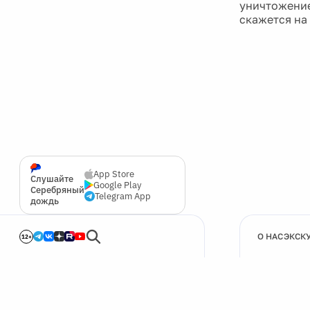
уничтожение
скажется на 
App Store
Слушайте
Google Play
Серебряный
Telegram App
дождь
О НАС
ЭКСК
12+