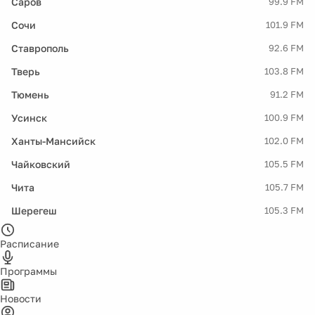
Саров
99.9 FM
Сочи
101.9 FM
Ставрополь
92.6 FM
Тверь
103.8 FM
Тюмень
91.2 FM
Усинск
100.9 FM
Ханты-Мансийск
102.0 FM
Чайковский
105.5 FM
Чита
105.7 FM
Шерегеш
105.3 FM
Расписание
Программы
Новости