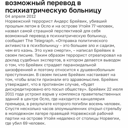
возможный перевод в
психиатрическую больницу
04 апреля 2012
Норвежский террорист Андерс Брейвик, убивший
прошлым летом в Осло и на острове Утойя 77 человек,
назвал самой страшной перспективой для себя
возможный перевод в психиатрическую больницу,
сообщает The Telegraph. «Отправка политического
активиста в психбольницу – это большее зло и садизм,
чем его казнь. Это хуже смерти», – написал Брейвик в
своем письме. Таким образом террорист отреагировал на
доклад судебных экспертов, в котором делается выводом
о том, что Брейвик страдает параноидальной
шизофренией и поэтому относится к душевнобольным
преступникам. В своем письме Брейвик настаивает на
том, чтобы власти признали его здравомыслие. Брейвик
утверждает, что в противном случае, «будет
дискредитировано его посыл обществу». Брейвик 22 июля
2011 года устроил взрыв у комплекса правительственных
зданий в центре Осло, где находится канцелярия
премьера, в результате которого погибли восемь человек.
Спустя несколько часов злоумышленник открыл стрельбу
в молодежном лагере правящей Норвежской рабочей
партии на острове Утойя недалеко от столицы Норвегии,
где убил 69 человек.