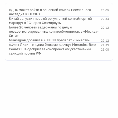
ВДНХ может войти в основной список Всемирного
23:05
наследия ЮНЕСКО
Китай запустит первый регулярный контейнерный
22:34
маршрут в ЕС через Севморпуть
Более 20 человек задержаны по делу о
22:12
незарегистрированных криптообменниках в «Москва-
Сити»
Минздрав добавил в ЖНВЛП препарат «Энхерту»
22:12
«Флит Лизинг» купил бывшую «дочку» Mercedes-Benz
21:39
Сенат США одобрил законопроект об ужесточении
21:08
санкций против РФ