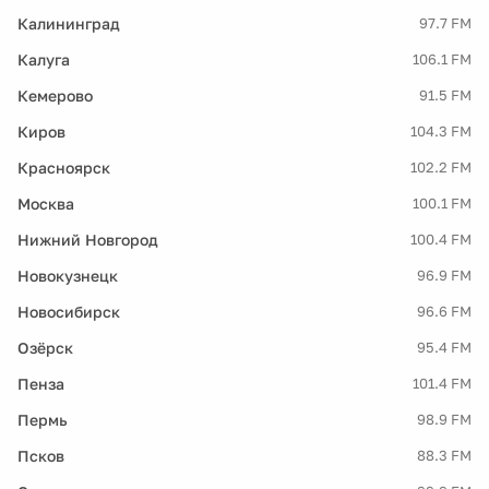
Калининград
97.7 FM
Калуга
106.1 FM
Кемерово
91.5 FM
Киров
104.3 FM
Красноярск
102.2 FM
Москва
100.1 FM
Нижний Новгород
100.4 FM
Новокузнецк
96.9 FM
Новосибирск
96.6 FM
Озёрск
95.4 FM
Пенза
101.4 FM
Пермь
98.9 FM
Псков
88.3 FM