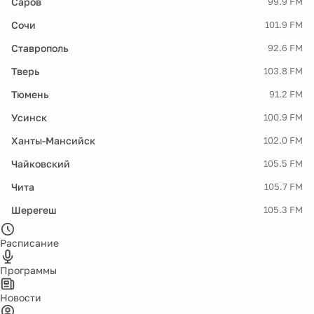
Саров
99.9 FM
Сочи
101.9 FM
Ставрополь
92.6 FM
Тверь
103.8 FM
Тюмень
91.2 FM
Усинск
100.9 FM
Ханты-Мансийск
102.0 FM
Чайковский
105.5 FM
Чита
105.7 FM
Шерегеш
105.3 FM
Расписание
Программы
Новости