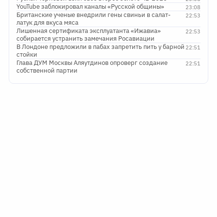
YouTube заблокировал каналы «Русской общины»
23:08
Британские ученые внедрили гены свиньи в салат-
22:53
латук для вкуса мяса
Лишенная сертификата эксплуатанта «Ижавиа»
22:53
собирается устранить замечания Росавиации
В Лондоне предложили в пабах запретить пить у барной
22:51
стойки
Глава ДУМ Москвы Аляутдинов опроверг создание
22:51
собственной партии