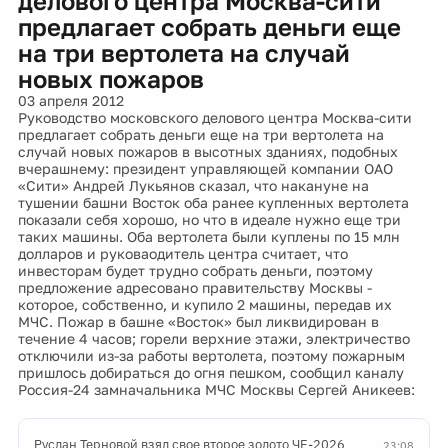
делового центра Москва-сити
предлагает собрать деньги еще
на три вертолета на случай
новых пожаров
03 апреля 2012
Руководство московского делового центра Москва-сити
предлагает собрать деньги еще на три вертолета на
случай новых пожаров в высотных зданиях, подобных
вчерашнему: президент управляющей компании ОАО
«Сити» Андрей Лукьянов сказал, что накануне на
тушении башни Восток оба ранее купленных вертолета
показали себя хорошо, но что в идеале нужно еще три
таких машины. Оба вертолета были куплены по 15 млн
долларов и руковаодитель центра считает, что
инвесторам будет трудно собрать деньги, поэтому
предложение адресовано правительству Москвы -
которое, собственно, и купило 2 машины, передав их
МЧС. Пожар в башне «Восток» был ликвидирован в
течение 4 часов; горели верхние этажи, электричество
отключили из-за работы вертолета, поэтому пожарным
пришлось добираться до огня пешком, сообщил каналу
Россия-24 замначальника МЧС Москвы Сергей Аникеев:
Руслан Терновой взял свое второе золото ЧЕ-2026
23:08