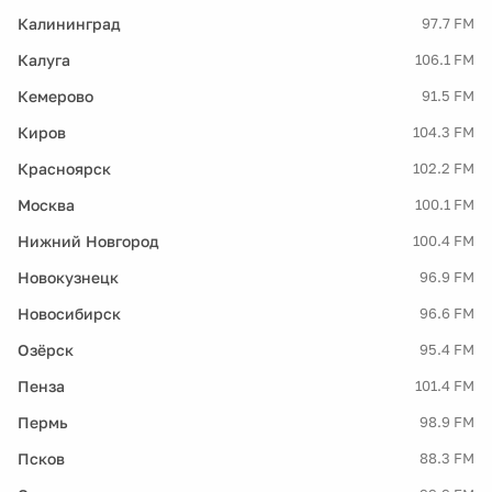
Калининград
97.7 FM
Калуга
106.1 FM
Кемерово
91.5 FM
Киров
104.3 FM
Красноярск
102.2 FM
Москва
100.1 FM
Нижний Новгород
100.4 FM
Новокузнецк
96.9 FM
Новосибирск
96.6 FM
Озёрск
95.4 FM
Пенза
101.4 FM
Пермь
98.9 FM
Псков
88.3 FM