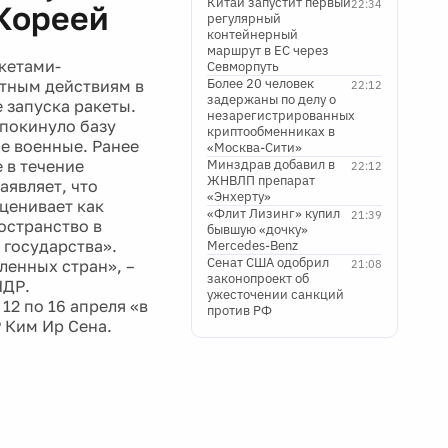
Китай запустит первый
22:34
 Кореей
регулярный
контейнерный
маршрут в ЕС через
кетами-
Севморпуть
Более 20 человек
етным действиям в
22:12
задержаны по делу о
 запуска ракеты.
незарегистрированных
покинуло базу
криптообменниках в
е военные. Ранее
«Москва-Сити»
 в течение
Минздрав добавил в
22:12
ЖНВЛП препарат
аявляет, что
«Энхерту»
ценивает как
«Флит Лизинг» купил
21:39
остранство в
бывшую «дочку»
 государства».
Mercedes-Benz
Сенат США одобрил
ленных стран», –
21:08
законопроект об
НДР.
ужесточении санкций
12 по 16 апреля «в
против РФ
 Ким Ир Сена.