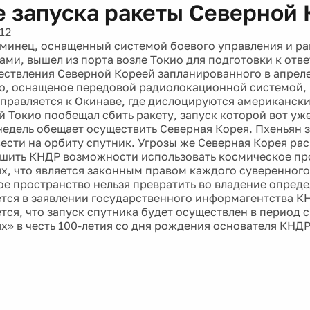
е запуска ракеты Северной
12
минец, оснащенный системой боевого управления и ра
ами, вышел из порта возле Токио для подготовки к отв
ествления Северной Кореей запланированного в апреле
о, оснащеное передовой радиолокационной системой, 
аправляется к Окинаве, где дислоцируются американски
 Токио пообещал сбить ракету, запуск которой вот уже
недель обещает осуществить Северная Корея. Пхеньян з
ести на орбиту спутник. Угрозы же Северная Корея рас
шить КНДР возможности использовать космическое пр
х, что является законным правом каждого суверенного
е пространство нельзя превратить во владение опреде
тся в заявлении государственного информагентства К
ся, что запуск спутника будет осуществлен в период с 
х» в честь 100-летия со дня рождения основателя КНДР