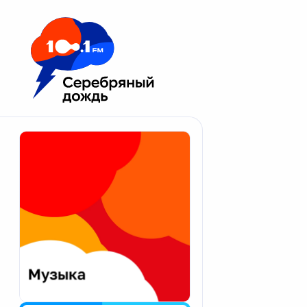
Москва 100.1 FM
Апатиты
Астрахань
Волгоград
Вологда
Екатеринбург
Иваново
Казань
Калининград
Калуга