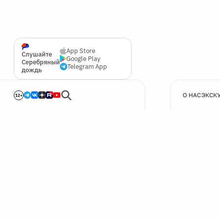
App Store
Слушайте
Google Play
Серебряный
Telegram App
дождь
О НАС
ЭКСК
12+
🍪
Мы используем cookie для улучшения работы сайта.