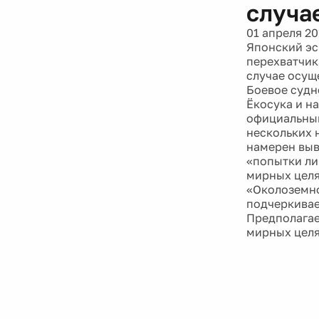
случа
01 апреля 20
Японский эс
перехватчик
случае осущ
Боевое судн
Ёкосука и н
официальный
нескольких 
намерен выв
«попытки ли
мирных целя
«Околоземно
подчеркивае
Предполагает
мирных целя