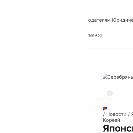
События
Контакты
О нас
Экскурсии
Silver Studio
Рекламодателям
Юридиче
Слушайте
App Store
Google Play
Telegram App
Серебряный
дождь
12+
Реклама
/
Новости
/
Кореей
Японс