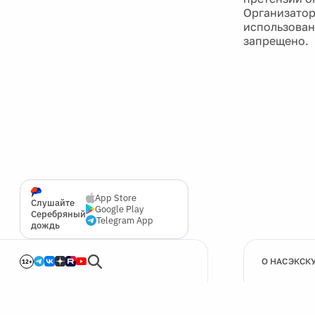
Организатор
использован
запрещено.
App Store
Слушайте
Google Play
Серебряный
Telegram App
дождь
О НАС
ЭКСК
12+