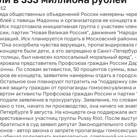
012
яда общественных объединений России намерены через
блей с певицы Мадонны и организаторов ее концерта в
 Иск подготовила инициативная группа с участием чле
сии, партии "Новая Великая Россия", движения "Народ
низаций. Иск планируется подать в Московский районн
 "Она оскорбила чувства верующих, пропагандировала 
 концерте были дети, а это запрещено в Санкт-Петербу
столицы, был нанесен колоссальный моральный вред", -
ровала представитель Профсоюза граждан России Да
онны. По словам активистки, 50 процентов суммы, взы
оров ее концерта, заявители намерены отдать в городс
 Остальное они планируют потратить на "поддержку сем
также защиту граждан от пропаганды гомосексуализма и
цертом активисты Профсоюза граждан России и партии 
 подали заявление в прокуратуру. Заявление, по слова
ако о том, начато ли производство, она ничего не зна
 Петербурге 9 августа. На концерте она поддержала ак
арестованных участниц группы Pussy Riot. После выст
братиться в суд заявил депутат Законодательного соб
онов - автор закона о запрете пропаганды гомосексуа
н обещал подкрепить видеозаписью, сделанной на конц