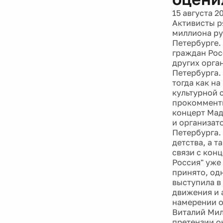
15 августа 2
Активисты р
миллиона ру
Петербурге.
граждан Рос
других орга
Петербурга.
тогда как на
культурной 
прокомменти
концерт Мад
и организат
Петербурга.
детства, а 
связи с кон
Россия" уже
принято, одн
выступила в
движения и 
намерении о
Виталий Мил
претензии о