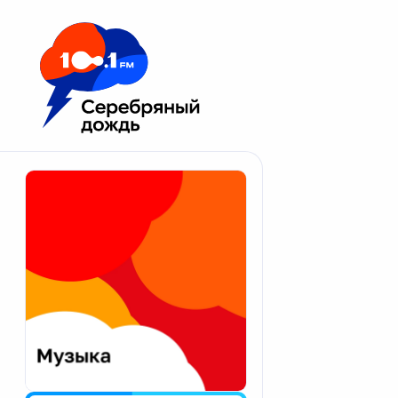
Москва 100.1 FM
Апатиты
Астрахань
Волгоград
Вологда
Екатеринбург
Иваново
Казань
Калининград
Калуга