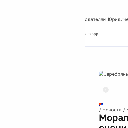
События
Контакты
О нас
Экскурсии
Silver Studio
Рекламодателям
Юридиче
Слушайте
App Store
Google Play
Telegram App
Серебряный
дождь
12+
Реклама
/
Новости
/
Морал
оцени