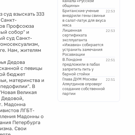
каналы «Русской
общины»
Британские ученые
22:53
 суд взыскать 333
внедрили гены свиньи
 Санкт-
в салат-латук для вкуса
мяса
нов Профсоюза
Лишенная
22:53
ный собор" и
сертификата
ый суд Санкт-
эксплуатанта
гомосексуализм,
«Ижавиа» собирается
рге. Нам, жителям
устранить замечания
Росавиации
В Лондоне
22:51
рья Дедова
предложили в пабах
сканной с певицы
запретить пить у
кой бюджет
барной стойки
Глава ДУМ Москвы
ьи, материнства и
22:51
Аляутдинов опроверг
 педофилии". В
создание собственной
"Новая Великая
партии
м Дедовой,
ет. Мадонна
тивистов ЛГБТ-
упления Мадонны о
рания Петербурга
лизма. Свои
ерте.