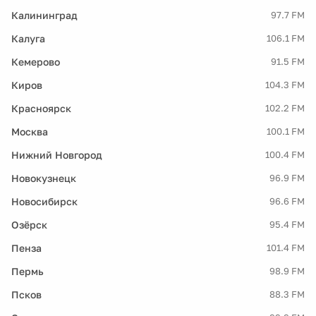
Калининград
97.7 FM
Калуга
106.1 FM
Кемерово
91.5 FM
Киров
104.3 FM
Красноярск
102.2 FM
Москва
100.1 FM
Нижний Новгород
100.4 FM
Новокузнецк
96.9 FM
Новосибирск
96.6 FM
Озёрск
95.4 FM
Пенза
101.4 FM
Пермь
98.9 FM
Псков
88.3 FM