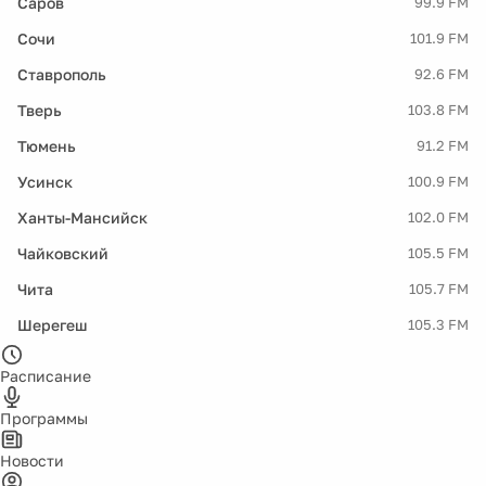
Саров
99.9 FM
Сочи
101.9 FM
Ставрополь
92.6 FM
Тверь
103.8 FM
Тюмень
91.2 FM
Усинск
100.9 FM
Ханты-Мансийск
102.0 FM
Чайковский
105.5 FM
Чита
105.7 FM
Шерегеш
105.3 FM
Расписание
Программы
Новости