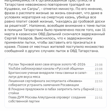
непримиримости к организованной преступности в
Татарстане невозможно повторение трагедий ни
Кущевки, ни Сагры", - отметил министр. По его мнению,
фраза о расплате жизнью за жизнь означает, что даже в
условиях моратория на смертную казнь, убийца все
равно платит своей жизнью, "находясь до гробовой доски
за решеткой". Напомню, всеобщее внимание к теме пыток
в полиции Татарстана было привлечено после того, как 11
марта в казанском ОВД Дальний скончался задержанный
Сергей Назаров. Выяснилось, что к задержанному
применяли пытки, чтобы заставить его признаться в
краже. Позже от местных жителей поступило множество
сообщений о других случаях пыток в ОВД Татарстана.
Руслан Терновой взял свое второе золото ЧЕ-2026
23:08
YouTube заблокировал каналы «Русской общины»
23:08
Британские ученые внедрили гены свиньи в салат-
22:53
латук для вкуса мяса
Лишенная сертификата эксплуатанта «Ижавиа»
22:53
собирается устранить замечания Росавиации
В Лондоне предложили в пабах запретить пить у барной
22:51
стойки
Глава ДУМ Москвы Аляутдинов опроверг создание
22:51
собственной партии