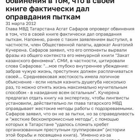
обвинения в том, что в своей
книге фактически дал
оправдания пыткам
31 марта 2012
Глава МВД Татарстана Асгат Сафаров опроверг обвинения
в том, что в своей книге фактически дал оправдания
пыткам. Напомню, ранее с таким заявлением выступил, в
частности, член Общественной палаты, адвокат Анатолий
Кучерена. Сафаров заявил, что его оппоненты вырвали
фразы из общего контекста его мемуарной книги "Закат
казанского феномена". СМИ, в частности, цитировали
слова Сафарова: "...мое глубоко внутреннее убеждение:
забрав чужую жизнь, преступник должен расплачиваться
своей... Средневековая жестокость имела логичное
объяснение - если нельзя казнить душегуба несколько
раз, то можно отнять жизнь максимально мучительным
способом - в назидание всем остальным". Кучерена
предлагал отдать книгу на экспертизу, чтобы лингвисты
установили, действительно ли глава татарского МВД
оправдывает жестокие методы работы с подозреваемыми.
Сафаров заявил, что он не за пытки, но за справедливость
и "жесткие бескомпромиссные методы", с помощью
которых в Татарстане "удалось сломать хребет
организованным преступным группировкам" (истории
этой борьбы и посвящена книга). "Именно из-за