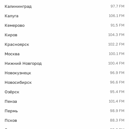
Калининград
97.7 FM
Калуга
106.1 FM
Кемерово
91.5 FM
Киров
104.3 FM
Красноярск
102.2 FM
Москва
100.1 FM
Нижний Новгород
100.4 FM
Новокузнецк
96.9 FM
Новосибирск
96.6 FM
Озёрск
95.4 FM
Пенза
101.4 FM
Пермь
98.9 FM
Псков
88.3 FM