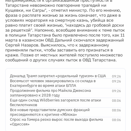
непримиримости к организованной преступности в
Татарстане невозможно повторение трагедий ни
Кущевки, ни Сагры", - отметил министр. По его мнению,
фраза о расплате жизнью за жизнь означает, что даже в
условиях моратория на смертную казнь, убийца все
равно платит своей жизнью, "находясь до гробовой доски
за решеткой". Напомню, всеобщее внимание к теме пыток
в полиции Татарстана было привлечено после того, как 11
марта в казанском ОВД Дальний скончался задержанный
Сергей Назаров. Выяснилось, что к задержанному
применяли пытки, чтобы заставить его признаться в
краже. Позже от местных жителей поступило множество
сообщений о других случаях пыток в ОВД Татарстана.
Дональд Трамп запретил «родильный туризм» в США
09:26
Восемьсот человек эвакуировались со склада в
09:26
Екатеринбурге во время атаки БПЛА
Продолжение фильма про Майкла Джексона
09:26
запланировано к 2028 году
Еще один склад Wildberries загорелся после атаки
08:06
беспилотников
Все новые представители думских фракций
08:06
присоединяются к критике «Яблока»
Спрос на Гомера резко вырос после выхода фильма
08:06
«Одиссея»