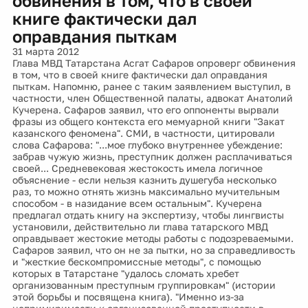
обвинения в том, что в своей
книге фактически дал
оправдания пыткам
31 марта 2012
Глава МВД Татарстана Асгат Сафаров опроверг обвинения
в том, что в своей книге фактически дал оправдания
пыткам. Напомню, ранее с таким заявлением выступил, в
частности, член Общественной палаты, адвокат Анатолий
Кучерена. Сафаров заявил, что его оппоненты вырвали
фразы из общего контекста его мемуарной книги "Закат
казанского феномена". СМИ, в частности, цитировали
слова Сафарова: "...мое глубоко внутреннее убеждение:
забрав чужую жизнь, преступник должен расплачиваться
своей... Средневековая жестокость имела логичное
объяснение - если нельзя казнить душегуба несколько
раз, то можно отнять жизнь максимально мучительным
способом - в назидание всем остальным". Кучерена
предлагал отдать книгу на экспертизу, чтобы лингвисты
установили, действительно ли глава татарского МВД
оправдывает жестокие методы работы с подозреваемыми.
Сафаров заявил, что он не за пытки, но за справедливость
и "жесткие бескомпромиссные методы", с помощью
которых в Татарстане "удалось сломать хребет
организованным преступным группировкам" (истории
этой борьбы и посвящена книга). "Именно из-за