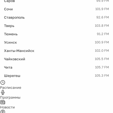
Саров
99.9 FM
Сочи
101.9 FM
Ставрополь
92.6 FM
Тверь
103.8 FM
Тюмень
91.2 FM
Усинск
100.9 FM
Ханты-Мансийск
102.0 FM
Чайковский
105.5 FM
Чита
105.7 FM
Шерегеш
105.3 FM
Расписание
Программы
Новости