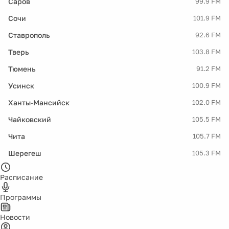
Саров
99.9 FM
Сочи
101.9 FM
Ставрополь
92.6 FM
Тверь
103.8 FM
Тюмень
91.2 FM
Усинск
100.9 FM
Ханты-Мансийск
102.0 FM
Чайковский
105.5 FM
Чита
105.7 FM
Шерегеш
105.3 FM
Расписание
Программы
Новости