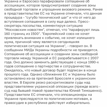
Украина и Евросоюз парафировали соглашение об
ассоциации, которое предусматривает создание зоны
свободной торговли и упрощение визового режима. Ранее
в представительстве ЕС на Украине отмечали, что данная
процедура - "сугубо технический шаг" и что от него до
вступления соглашения в силу еще далеко. Пресс-
секретарь посольства, комментируя ситуацию
"Московским новостям", отмечал, что "парафируют лишь
160 страниц из 1500". "Европейский союз не хочет
привлекать внимание к событию, не хочет излишнего
шума, причиной чему является сегодняшняя
политическая ситуация на Украине", - говорил он. В
сообщении МИДа Украины подробности не приводятся.
Соглашение об ассоциации и создании зоны свободной
торговли между Украиной и ЕС разрабатывается с 2007
года. Оно должно заменить действующее с конца 1990-х
годов соглашение о партнерстве и сотрудничестве.
Ожидалось, что новый договор будет подписан в конце
прошлого года. Однако сближение ЕС и Украины было
остановлено из-за претензий Брюсселя к украинским
властям. В Европе резко раскритиковали суды над
представителями украинской оппозиции (прежде всего -
суд над бывшей главой правительства Юлией Тимошенко).
Представители ЕС отмечали, что оппозиционеры на
Украине преследуются по политическим мотивам, а
правосудие в республике действует избирательно.