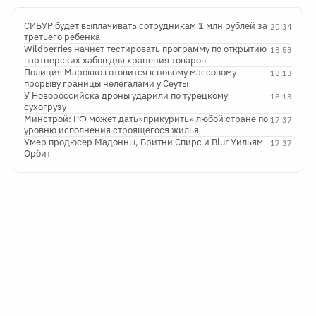
СИБУР будет выплачивать сотрудникам 1 млн рублей за
20:34
третьего ребенка
Wildberries начнет тестировать программу по открытию
18:53
партнерских хабов для хранения товаров
Полиция Марокко готовится к новому массовому
18:13
прорыву границы нелегалами у Сеуты
У Новороссийска дроны ударили по турецкому
18:13
сухогрузу
Минстрой: РФ может дать»прикурить» любой стране по
17:37
уровню исполнения строящегося жилья
Умер продюсер Мадонны, Бритни Спирс и Blur Уильям
17:37
Орбит