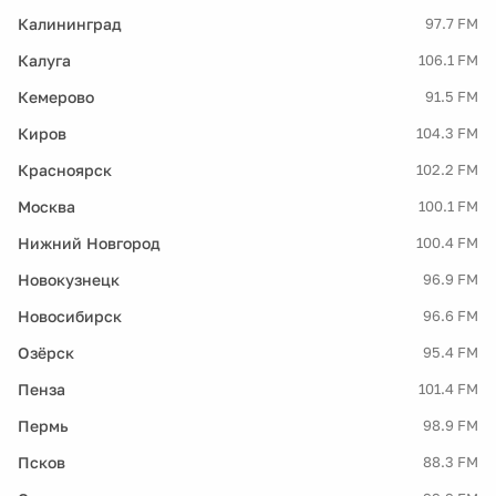
Калининград
97.7 FM
Калуга
106.1 FM
Кемерово
91.5 FM
Киров
104.3 FM
Красноярск
102.2 FM
Москва
100.1 FM
Нижний Новгород
100.4 FM
Новокузнецк
96.9 FM
Новосибирск
96.6 FM
Озёрск
95.4 FM
Пенза
101.4 FM
Пермь
98.9 FM
Псков
88.3 FM