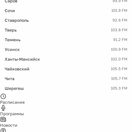
Саров
99.9 FM
Сочи
101.9 FM
Ставрополь
92.6 FM
Тверь
103.8 FM
Тюмень
91.2 FM
Усинск
100.9 FM
Ханты-Мансийск
102.0 FM
Чайковский
105.5 FM
Чита
105.7 FM
Шерегеш
105.3 FM
Расписание
Программы
Новости