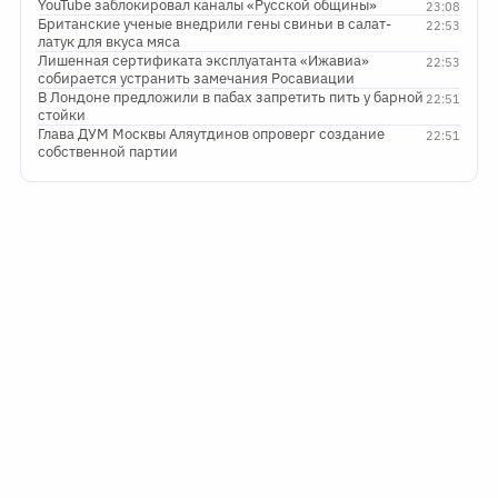
YouTube заблокировал каналы «Русской общины»
23:08
Британские ученые внедрили гены свиньи в салат-
22:53
латук для вкуса мяса
Лишенная сертификата эксплуатанта «Ижавиа»
22:53
собирается устранить замечания Росавиации
В Лондоне предложили в пабах запретить пить у барной
22:51
стойки
Глава ДУМ Москвы Аляутдинов опроверг создание
22:51
собственной партии